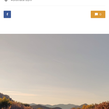
with
0