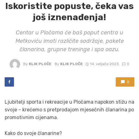
Iskoristite popuste, čeka vas
još iznenađenja!
Centar u Pločama će baš poput centra u
Metkoviću imati različite sadržaje, pakete
članarina, grupne treninge i spa oazu.
By
KLIK PLOČE
By
KLIK PLOČE
14. veljače 2023.
0
0
Ljubitelji sporta i rekreacije u Pločama napokon stižu na
svoje – krećemo s pretprodajom mjesečnih članarina po
promotivnim cijenama.
Kako do svoje članarine?