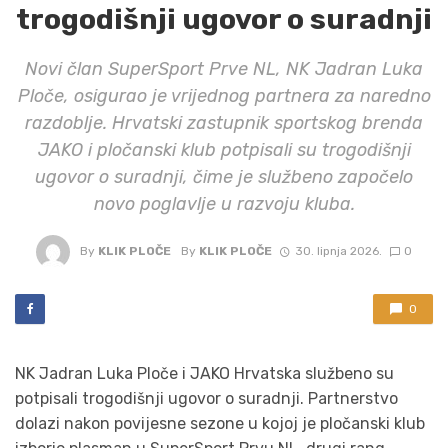
trogodišnji ugovor o suradnji
Novi član SuperSport Prve NL, NK Jadran Luka
Ploče, osigurao je vrijednog partnera za naredno
razdoblje. Hrvatski zastupnik sportskog brenda
JAKO i pločanski klub potpisali su trogodišnji
ugovor o suradnji, čime je službeno započelo
novo poglavlje u razvoju kluba.
By
KLIK PLOČE
By
KLIK PLOČE
30. lipnja 2026.
0
0
NK Jadran Luka Ploče i JAKO Hrvatska službeno su
potpisali trogodišnji ugovor o suradnji. Partnerstvo
dolazi nakon povijesne sezone u kojoj je pločanski klub