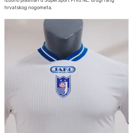
izborio plasman u SuperSport Prvu NL, drugi rang
hrvatskog nogometa.