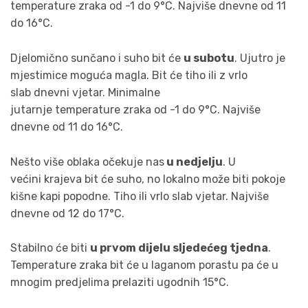
temperature
zraka od -1 do 9°C. Najviše dnevne od 11
do 16°C.
Djelomično sunčano i suho bit će
u subotu
. Ujutro je
mjestimice moguća magla. Bit će tiho ili z vrlo
slab
dnevni
vjetar. Minimalne
jutarnje
temperature
zraka od -1 do 9°C. Najviše
dnevne od 11 do 16°C.
Nešto više oblaka očekuje nas
u nedjelju
. U
većini
krajeva
bit će suho, no lokalno može biti pokoje
kišne kapi popodne. Tiho ili vrlo slab vjetar. Najviše
dnevne od 12 do 17°C.
Stabilno će biti
u prvom dijelu sljedećeg tjedna
.
Temperature zraka bit će u laganom porastu pa će u
mnogim
predjelima
prelaziti ugodnih 15°C.