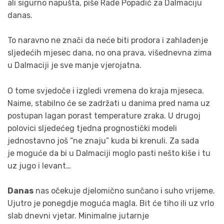
ali sigurno napušta, piše Rade Popadić za Dalmaciju
danas.
To naravno ne znači da neće biti prodora i zahlađenje
sljedećih mjesec dana, no ona prava, višednevna zima
u Dalmaciji je sve manje vjerojatna.
O tome svjedoče i izgledi vremena do kraja mjeseca.
Naime, stabilno će se zadržati u danima pred nama uz
postupan lagan porast temperature zraka. U drugoj
polovici sljedećeg tjedna prognostički modeli
jednostavno još “ne znaju” kuda bi krenuli. Za sada
je
moguće
da bi u Dalmaciji moglo pasti nešto kiše i tu
uz jugo i levant…
Danas
nas očekuje djelomično sunčano i suho vrijeme.
Ujutro je ponegdje moguća magla. Bit će tiho ili uz vrlo
slab dnevni vjetar. Minimalne jutarnje