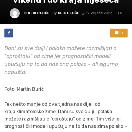
By
KLIK PLOČE
By
KLIK PLOČE
17. veljače 2023.
0
0
Dani su sve dulji i polako možete razmišljati o
"oproštaju" od zime jer prognostički modeli
upućuju na to da nas ona polako - ali sigurno
napušta.
Foto: Martin Burić
Tek nešto manje od dva tjedna nas dijeli od
kraja
klimatološke
zime. Dani su sve dulji i polako
možete razmišljati o “oproštaju” od zime. Tim više jer
prognostički modeli upućuju na to da nas zima polako –