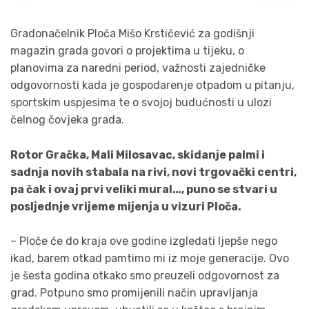
Gradonačelnik Ploča Mišo Krstičević za godišnji
magazin grada govori o projektima u tijeku, o
planovima za naredni period, važnosti zajedničke
odgovornosti kada je gospodarenje otpadom u pitanju,
sportskim uspjesima te o svojoj budućnosti u ulozi
čelnog čovjeka grada.
Rotor Gračka, Mali Milosavac, skidanje palmi i
sadnja novih stabala na rivi, novi trgovački centri,
pa čak i ovaj prvi veliki mural…, puno se stvari u
posljednje vrijeme mijenja u vizuri Ploča.
– Ploče će do kraja ove godine izgledati ljepše nego
ikad, barem otkad pamtimo mi iz moje generacije. Ovo
je šesta godina otkako smo preuzeli odgovornost za
grad. Potpuno smo promijenili način upravljanja