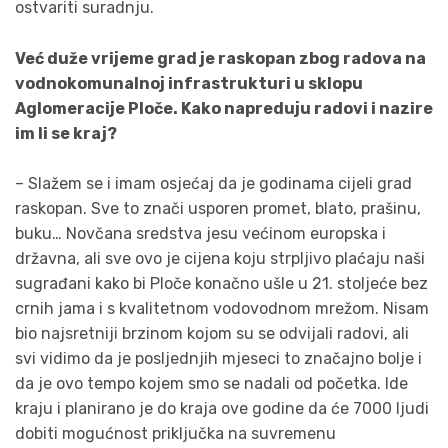
ostvariti suradnju.
Već duže vrijeme grad je raskopan zbog radova na
vodnokomunalnoj infrastrukturi u sklopu
Aglomeracije Ploče. Kako napreduju radovi i nazire
im li se kraj?
– Slažem se i imam osjećaj da je godinama cijeli grad
raskopan. Sve to znači usporen promet, blato, prašinu,
buku… Novčana sredstva jesu većinom europska i
državna, ali sve ovo je cijena koju strpljivo plaćaju naši
sugrađani kako bi Ploče konačno ušle u 21. stoljeće bez
crnih jama i s kvalitetnom vodovodnom mrežom. Nisam
bio najsretniji brzinom kojom su se odvijali radovi, ali
svi vidimo da je posljednjih mjeseci to značajno bolje i
da je ovo tempo kojem smo se nadali od početka. Ide
kraju i planirano je do kraja ove godine da će 7000 ljudi
dobiti mogućnost priključka na suvremenu