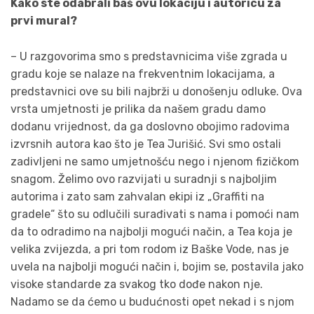
Kako ste odabrali baš ovu lokaciju i autoricu za
prvi mural?
– U razgovorima smo s predstavnicima više zgrada u
gradu koje se nalaze na frekventnim lokacijama, a
predstavnici ove su bili najbrži u donošenju odluke. Ova
vrsta umjetnosti je prilika da našem gradu damo
dodanu vrijednost, da ga doslovno obojimo radovima
izvrsnih autora kao što je Tea Jurišić. Svi smo ostali
zadivljeni ne samo umjetnošću nego i njenom fizičkom
snagom. Želimo ovo razvijati u suradnji s najboljim
autorima i zato sam zahvalan ekipi iz „Graffiti na
gradele“ što su odlučili surađivati s nama i pomoći nam
da to odradimo na najbolji mogući način, a Tea koja je
velika zvijezda, a pri tom rodom iz Baške Vode, nas je
uvela na najbolji mogući način i, bojim se, postavila jako
visoke standarde za svakog tko dođe nakon nje.
Nadamo se da ćemo u budućnosti opet nekad i s njom