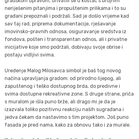
gradskom upravom, uhvatili se u koštac s brojnim
neriješenim pitanjima i propuštenim prilikama i to su
građani prepoznali i podržali. Sad je došlo vrijeme kad
sav taj rad, priprema dokumentacije, rješavanje
imovinsko-pravnih odnosa, osiguravanje sredstva iz
fondova, pošten i transparentan odnos, ali i privatne
inicijative koje smo podržali, dobivaju svoje obrise i
postaju vidljivi svima.
Uređenje Malog Milosavca simbol je baš tog novog
načina upravljanja gradom: od prirodno lijepog, ali
zapuštenog i teško dostupnog brda, do predivne i
svima dostupne rekreativne zone. S druge strane, priča
s muralom je išla puno brže, ali drago mi je da je
izazvala toliko pozitivnu reakciju naših sugrađana i
jedva čekam da nastavimo s tim projektom. Još puno
fasada je pred nama, kako za obnovu tako i za murale.