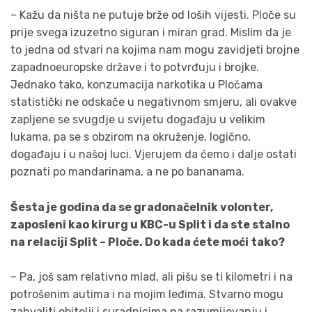
– Kažu da ništa ne putuje brže od loših vijesti. Ploče su
prije svega izuzetno siguran i miran grad. Mislim da je
to jedna od stvari na kojima nam mogu zavidjeti brojne
zapadnoeuropske države i to potvrđuju i brojke.
Jednako tako, konzumacija narkotika u Pločama
statistički ne odskače u negativnom smjeru, ali ovakve
zapljene se svugdje u svijetu događaju u velikim
lukama, pa se s obzirom na okruženje, logično,
događaju i u našoj luci. Vjerujem da ćemo i dalje ostati
poznati po mandarinama, a ne po bananama.
Šesta je godina da se gradonačelnik volonter,
zaposleni kao kirurg u KBC-u Split i da ste stalno
na relaciji Split – Ploče. Do kada ćete moći tako?
– Pa, još sam relativno mlad, ali pišu se ti kilometri i na
potrošenim autima i na mojim leđima. Stvarno mogu
zahvaliti obitelji i suradnicima na razumijevanju i