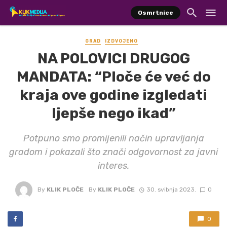
Osmrtnice
GRAD
IZDVOJENO
NA POLOVICI DRUGOG
MANDATA: “Ploče će već do
kraja ove godine izgledati
ljepše nego ikad”
Potpuno smo promijenili način upravljanja
gradom i pokazali što znači odgovornost za javni
interes.
By
KLIK PLOČE
By
KLIK PLOČE
30. svibnja 2023.
0
0