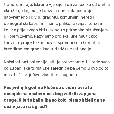
transformiraju. Iskreno vjerujem da za razliku od onih u
okruženju kojima je turizam donio blagostanje, ali
istovremeno i divlju gradnju, komunalni nered i
demografski kaos, mi imamo priliku razvijati turizam
koji će prije svega biti u skladu s prirodnim okruženjem
u kojem živimo. Razvijamo projekt luke nautičkog
turizma, projekte kampova i spremni smo krenuti s
brendiranjem grada kao turističke destinacije.
Nažalost naš potencijal niti je prepoznat niti vrednovan
od županijske turističke zajednice pa ćemo u ovo očito
morati ići isključivo vlastitim snagama.
Posljednjih godina Ploče su u više navrata
dospjele na naslovnice zbog velikih zapljena
droge. Nije to baš slika po kojoj bismo htjeli da se
doživljava naš grad?