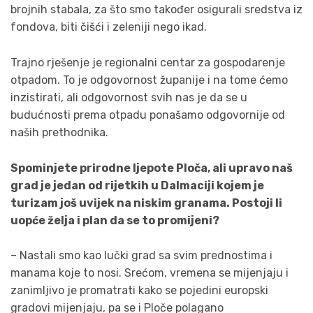
brojnih stabala, za što smo također osigurali sredstva iz
fondova, biti čišći i zeleniji nego ikad.
Trajno rješenje je regionalni centar za gospodarenje
otpadom. To je odgovornost županije i na tome ćemo
inzistirati, ali odgovornost svih nas je da se u
budućnosti prema otpadu ponašamo odgovornije od
naših prethodnika.
Spominjete prirodne ljepote Ploča, ali upravo naš
grad je jedan od rijetkih u Dalmaciji kojem je
turizam još uvijek na niskim granama. Postoji li
uopće želja i plan da se to promijeni?
– Nastali smo kao lučki grad sa svim prednostima i
manama koje to nosi. Srećom, vremena se mijenjaju i
zanimljivo je promatrati kako se pojedini europski
gradovi mijenjaju, pa se i Ploče polagano