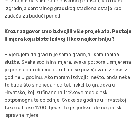
Priznajem da sam na to posebno ponosan, iako nam
izgradnja centralnog gradskog stadiona ostaje kao
zadaća za budući period.
Kroz razgovor smo izdvojili više projekata. Postoje
li mjera koju biste izdvojili kao najkorisniju?
– Vjerujem da grad nije samo gradnja i komunalna
služba. Svaka socijalna mjera, svaka potpora usmjerena
je prema potrebnima i trudimo se povećavati iznose iz
godine u godinu. Ako moram izdvojiti nešto, onda neka
to bude što smo jedan od tek nekoliko gradova u
Hrvatskoj koji sufinancira troškove medicinski
potpomognute oplodnje. Svake se godine u Hrvatskoj
tako rodi oko 1200 djece i to je ljudski i demografski
ispravna mjera.