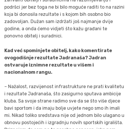
podršci jer bez toga ne bi bilo moguće raditi to na razini
koja bi donosila rezultate i s kojom bih osobno bio
zadovoljan. Dužan sam izdržati još najmanje dvije
godine, a onda ćemo vidjeti što kažu građani te
ponovno obitelj i suradnici.
Kad već spominjete obitelj, kako komentirate
ovogodišnje rezultate Jadranaša? Jadran
ostvaruje iznimne rezultate u višem i
nacionalnom rangu.
– Nažalost, razvijenost infrastrukture ne prati kvalitetu
i rezultate Jadranaša, što zasigurno sputava ambicije
kluba. Sa svoje strane radimo sve da se što više djece
bavi sportom i da imaju bolje uvjete nego smo ih imali
mi. Nikad toliko sredstava nije od jednom bilo ulagano u
obnovu postojećih i izgradnju novih sportskih igrališta.