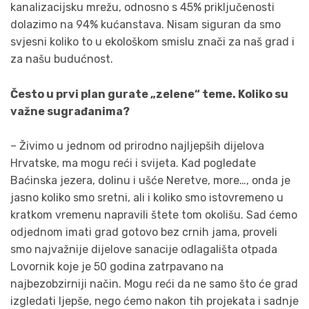
kanalizacijsku mrežu, odnosno s 45% priključenosti
dolazimo na 94% kućanstava. Nisam siguran da smo
svjesni koliko to u ekološkom smislu znači za naš grad i
za našu budućnost.
Često u prvi plan gurate „zelene“ teme. Koliko su
važne sugrađanima?
– Živimo u jednom od prirodno najljepših dijelova
Hrvatske, ma mogu reći i svijeta. Kad pogledate
Baćinska jezera, dolinu i ušće Neretve, more…, onda je
jasno koliko smo sretni, ali i koliko smo istovremeno u
kratkom vremenu napravili štete tom okolišu. Sad ćemo
odjednom imati grad gotovo bez crnih jama, proveli
smo najvažnije dijelove sanacije odlagališta otpada
Lovornik koje je 50 godina zatrpavano na
najbezobzirniji način. Mogu reći da ne samo što će grad
izgledati ljepše, nego ćemo nakon tih projekata i sadnje