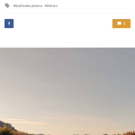
in
Tagged
baćinska jezera
ždrioc
with
0