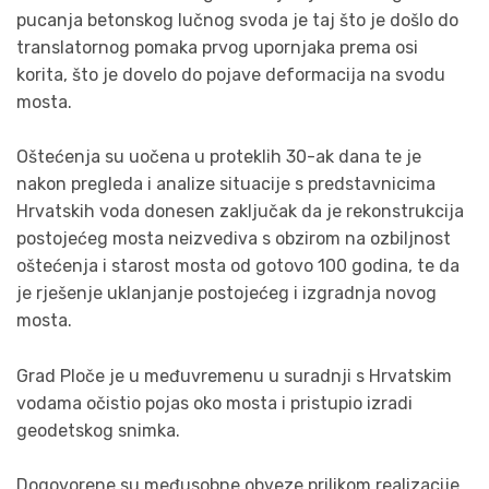
pucanja betonskog lučnog svoda je taj što je došlo do
translatornog pomaka prvog upornjaka prema osi
korita, što je dovelo do pojave deformacija na svodu
mosta.
Oštećenja su uočena u proteklih 30-ak dana te je
nakon pregleda i analize situacije s predstavnicima
Hrvatskih voda donesen zaključak da je rekonstrukcija
postojećeg mosta neizvediva s obzirom na ozbiljnost
oštećenja i starost mosta od gotovo 100 godina, te da
je rješenje uklanjanje postojećeg i izgradnja novog
mosta.
Grad Ploče je u međuvremenu u suradnji s Hrvatskim
vodama očistio pojas oko mosta i pristupio izradi
geodetskog snimka.
Dogovorene su međusobne obveze prilikom realizacije