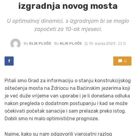
izgradnja novog mosta
U optimalnoj dinamici, s izgradnjom bi se moglo
započeti za 10-ak mjeseci.
By
KLIK PLOČE
By
KLIK PLOČE
13. srpnja 2023.
0
0
Pitali smo Grad za informaciju o stanju konstrukcijskog
oštećenja mosta na Ždriocu na Baćinskim jezerima koji
je već duže vrijeme van uporabe i je li donešena odluka
nakon pregleda o dodatnom postupanju i kad se može
očekivati početak sanacije i sam prelazak preko istog.
Dobili smo ni malo optimistične prognoze.
Naime, kako su nam odgovorili vjerojatni razlog