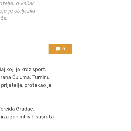
atelje, a večer
a je obilježila
 će.
0
j koji je kroz sport,
drana Ćuluma. Turnir u
rijatelja, protekao je
Torcida Gradac,
niza zanimljivih susreta