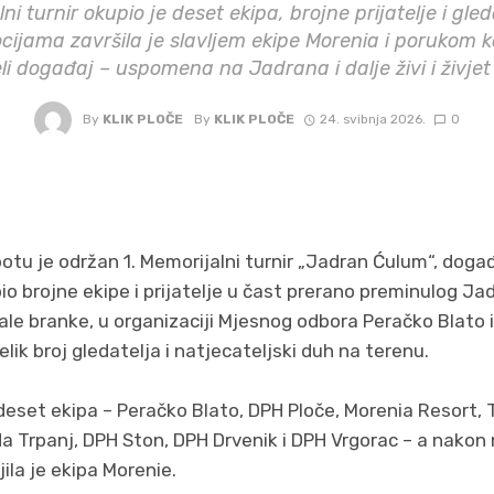
ni turnir okupio je deset ekipa, brojne prijatelje i gled
ijama završila je slavljem ekipe Morenia i porukom koj
eli događaj – uspomena na Jadrana i dalje živi i živjet
By
KLIK PLOČE
By
KLIK PLOČE
24. svibnja 2026.
0
tu je održan 1. Memorijalni turnir „Jadran Ćulum“, događa
io brojne ekipe i prijatelje u čast prerano preminulog Ja
 branke, u organizaciji Mjesnog odbora Peračko Blato i p
lik broj gledatelja i natjecateljski duh na terenu.
 deset ekipa – Peračko Blato, DPH Ploče, Morenia Resort, 
da Trpanj, DPH Ston, DPH Drvenik i DPH Vrgorac – a nakon 
ila je ekipa Morenie.