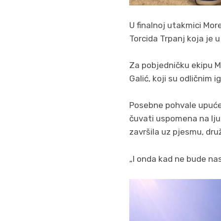
U finalnoj utakmici More
Torcida Trpanj koja je
Za pobjedničku ekipu Mor
Galić, koji su odličnim 
Posebne pohvale upućen
čuvati uspomena na ljud
završila uz pjesmu, druže
„I onda kad ne bude nas