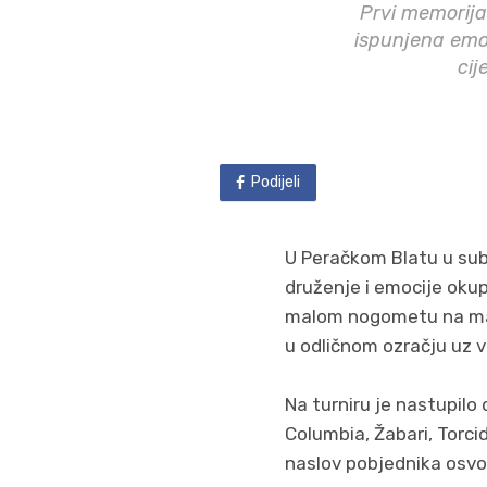
Prvi memorijal
ispunjena emoc
cij
Podijeli
U Peračkom Blatu u subo
druženje i emocije okup
malom nogometu na male
u odličnom ozračju uz ve
Na turniru je nastupilo
Columbia, Žabari, Torci
naslov pobjednika osvoj