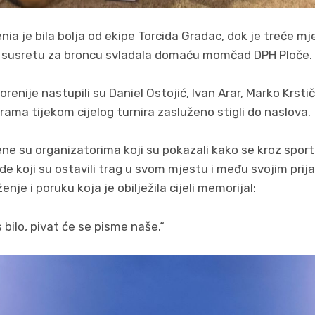
nia je bila bolja od ekipe Torcida Gradac, dok je treće mj
 u susretu za broncu svladala domaću momčad DPH Ploče.
enije nastupili su Daniel Ostojić, Ivan Arar, Marko Krstič
igrama tijekom cijelog turnira zasluženo stigli do naslova.
e su organizatorima koji su pokazali kako se kroz sport
e koji su ostavili trag u svom mjestu i među svojim prija
nje i poruku koja je obilježila cijeli memorijal:
 bilo, pivat će se pisme naše.“