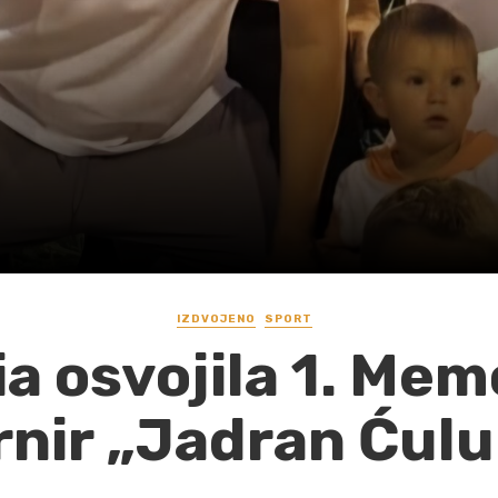
IZDVOJENO
SPORT
a osvojila 1. Memo
rnir „Jadran Ćul