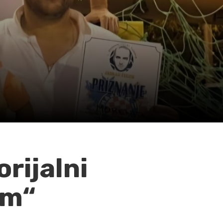
rijalni
um“