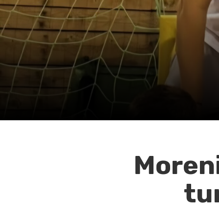
Moreni
tu