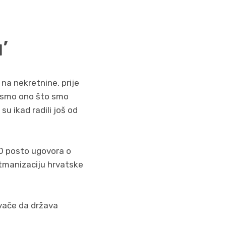
’
na nekretnine, prije
li smo ono što smo
su ikad radili još od
20 posto ugovora o
rtmanizaciju hrvatske
ivače da država