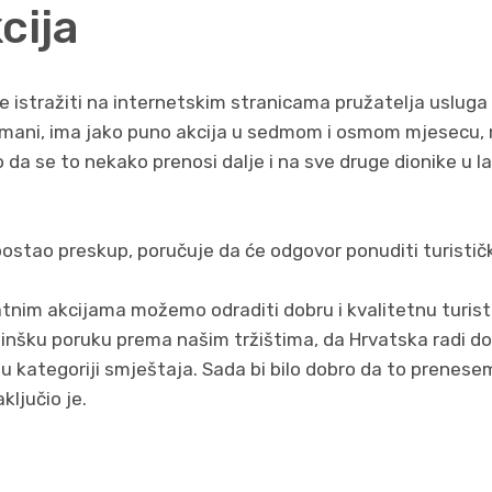
cija
e istražiti na internetskim stranicama pružatelja uslug
mani, ima jako puno akcija u sedmom i osmom mjesecu, m
o da se to nekako prenosi dalje i na sve druge dionike u la
postao preskup, poručuje da će odgovor ponuditi turistički
tnim akcijama možemo odraditi dobru i kvalitetnu turisti
nšku poruku prema našim tržištima, da Hrvatska radi do
 u kategoriji smještaja. Sada bi bilo dobro da to prenesem
aključio je.