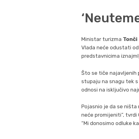
‘Neutemel
Ministar turizma
Tonči
Vlada neće odustati od 
predstavnicima iznajml
Što se tiče najavljenih
stupaju na snagu tek s 
odnosi na isključivo najr
Pojasnio je da se ništa 
neće promijeniti”, tvrd
“Mi donosimo odluke kao