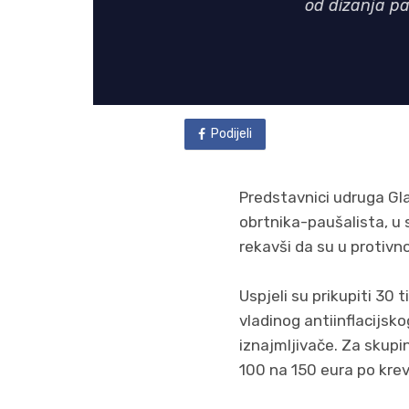
od dizanja pa
Podijeli
Predstavnici udruga Gla
obrtnika-paušalista, u 
rekavši da su u protiv
Uspjeli su prikupiti 30
vladinog antiinflacijs
iznajmljivače. Za skupin
100 na 150 eura po krev