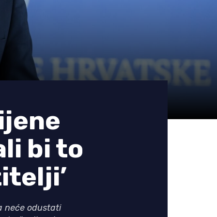
ijene
i bi to
itelji’
a neće odustati