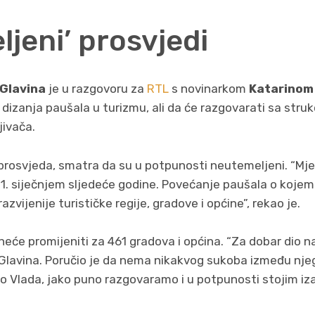
jeni’ prosvjedi
 Glavina
je u razgovoru za
RTL
s novinarkom
Katarinom
dizanja paušala u turizmu, ali da će razgovarati sa stru
jivača.
 prosvjeda, smatra da su u potpunosti neutemeljeni. “Mje
1. siječnjem sljedeće godine. Povećanje paušala o kojem
azvijenije turističke regije, gradove i općine”, rekao je.
neće promijeniti za 461 gradova i općina. “Za dobar dio na
i Glavina. Poručio je da nema nikakvog sukoba između njega
 Vlada, jako puno razgovaramo i u potpunosti stojim iza