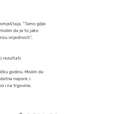
a smještaja. “Tamo gdje
islim da je to jako
ncu vrijednosti”,
 rezultati.
čku godinu. Mislim da
datne napore, i
o i na trgovine,
Tagged