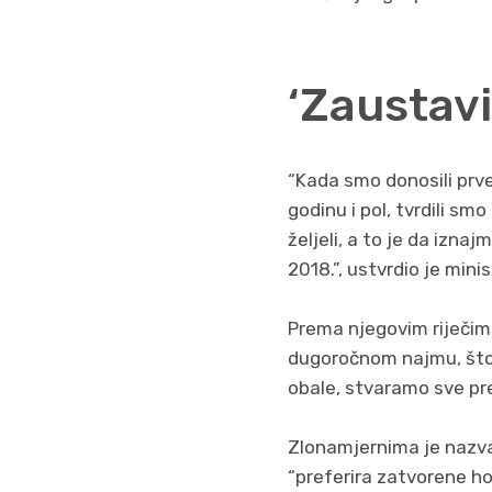
‘Zaustavi
“Kada smo donosili prve
godinu i pol, tvrdili s
željeli, a to je da izna
2018.”, ustvrdio je mini
Prema njegovim riječima
dugoročnom najmu, što 
obale, stvaramo sve pre
Zlonamjernima je nazvao
“preferira zatvorene ho