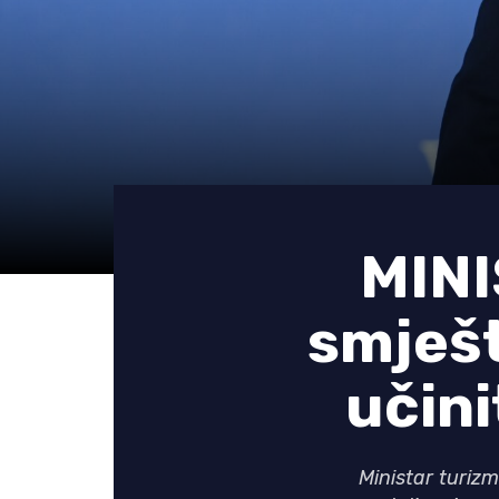
MINI
smješt
učinit
Ministar turiz