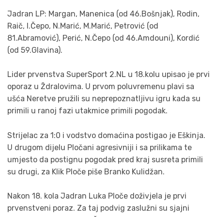
Jadran LP: Margan, Manenica (od 46.Bošnjak), Rodin,
Raič, I.Čepo, N.Marić, M.Marić, Petrović (od
81.Abramović), Perić, N.Čepo (od 46.Amdouni), Kordić
(od 59.Glavina).
Lider prvenstva SuperSport 2.NL u 18.kolu upisao je prvi
oporaz u Ždralovima. U prvom poluvremenu plavi sa
ušća Neretve pružili su neprepoznatljivu igru kada su
primili u ranoj fazi utakmice primili pogodak.
Strijelac za 1:0 i vodstvo domaćina postigao je Eškinja.
U drugom dijelu Pločani agresivniji i sa prilikama te
umjesto da postignu pogodak pred kraj susreta primili
su drugi, za Klik Ploče p
iše Branko Kulidžan.
Nakon 18. kola Jadran Luka Ploče doživjela je prvi
prvenstveni poraz. Za taj podvig zaslužni su sjajni