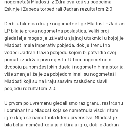
nogometaši Mladosti iz Ždralova koji su pogocima
Eskinje i Žabeca torpedirali Jadran rezultatom 2:0
Derbi utakmica druge nogometne lige Mladost – Jadran
LP bila je prava nogometna poslastica. Veliki broj
gledatelja mogao je uživati u sjajnoj utakmici u kojoj je
Mladost imala imperativ pobjede, dok je trenutno
vodeći Jadran tražio pobjedu kojom bi potvrdio svoj
primat i zadržao prvo mjesto. U tom nogometnom
dvoboju punom žestokih duela i nogometnih majstorija,
više znanja i želje za pobjedom imali su nogometaši
Mladosti koji su na kraju sasvim zasluženo slavili
pobjedu rezultatom 2:0.
U prvom poluvremenu gledali smo razigranu, rastrčanu
i dominantnu Mladost koja se nametnula visoki ritam
igre i koja se nametnula lideru prvenstva. Mladost je
bila bolja momčad koja je diktirala igru, dok je Jadran