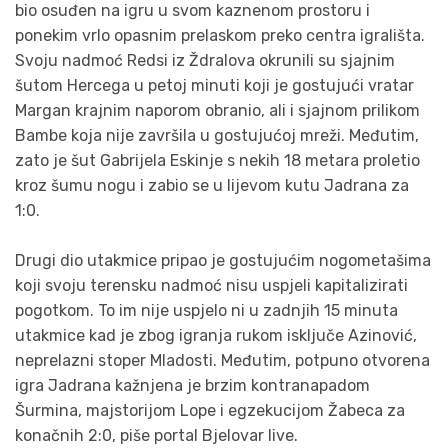
bio osuđen na igru u svom kaznenom prostoru i
ponekim vrlo opasnim prelaskom preko centra igrališta.
Svoju nadmoć Redsi iz Ždralova okrunili su sjajnim
šutom Hercega u petoj minuti koji je gostujući vratar
Margan krajnim naporom obranio, ali i sjajnom prilikom
Bambe koja nije završila u gostujućoj mreži. Međutim,
zato je šut Gabrijela Eskinje s nekih 18 metara proletio
kroz šumu nogu i zabio se u lijevom kutu Jadrana za
1:0.
Drugi dio utakmice pripao je gostujućim nogometašima
koji svoju terensku nadmoć nisu uspjeli kapitalizirati
pogotkom. To im nije uspjelo ni u zadnjih 15 minuta
utakmice kad je zbog igranja rukom isključe Azinović,
neprelazni stoper Mladosti. Međutim, potpuno otvorena
igra Jadrana kažnjena je brzim kontranapadom
Šurmina, majstorijom Lope i egzekucijom Žabeca za
konačnih 2:0, piše portal Bjelovar live.