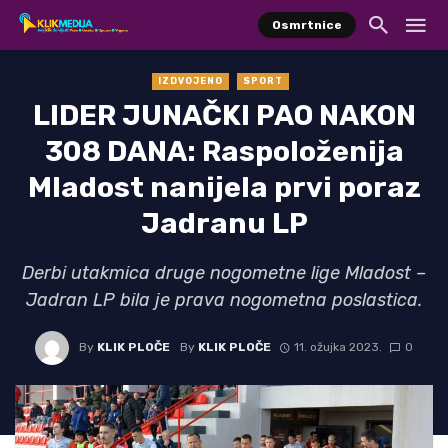
Osmrtnice
IZDVOJENO
SPORT
LIDER JUNAČKI PAO NAKON
308 DANA: Raspoloženija
Mladost nanijela prvi poraz
Jadranu LP
Derbi utakmica druge nogometne lige Mladost –
Jadran LP bila je prava nogometna poslastica.
By
KLIK PLOČE
By
KLIK PLOČE
11. ožujka 2023.
0