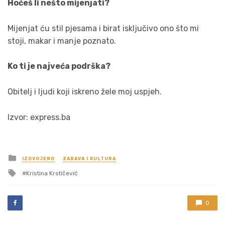
Hoćeš li nešto mijenjati?
Mijenjat ću stil pjesama i birat isključivo ono što mi
stoji, makar i manje poznato.
Ko ti je najveća podrška?
Obitelj i ljudi koji iskreno žele moj uspjeh.
Izvor: express.ba
Posted
IZDVOJENO
ZABAVA I KULTURA
in
Tagged
Kristina Krstičević
with
0