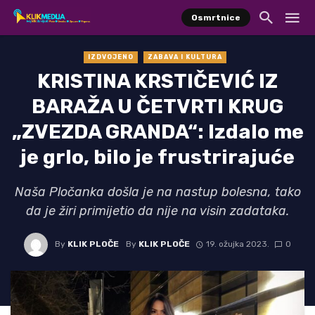
Osmrtnice
IZDVOJENO
ZABAVA I KULTURA
KRISTINA KRSTIČEVIĆ IZ
BARAŽA U ČETVRTI KRUG
„ZVEZDA GRANDA“: Izdalo me
je grlo, bilo je frustrirajuće
Naša Pločanka došla je na nastup bolesna, tako
da je žiri primijetio da nije na visin zadataka.
By
KLIK PLOČE
By
KLIK PLOČE
19. ožujka 2023.
0