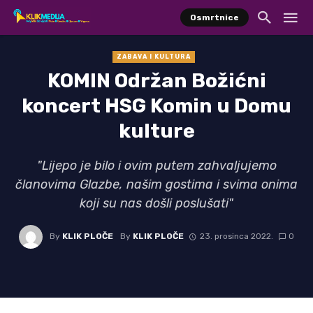
Osmrtnice
ZABAVA I KULTURA
KOMIN Održan Božićni
koncert HSG Komin u Domu
kulture
"Lijepo je bilo i ovim putem zahvaljujemo
članovima Glazbe, našim gostima i svima onima
koji su nas došli poslušati"
By
KLIK PLOČE
By
KLIK PLOČE
23. prosinca 2022.
0