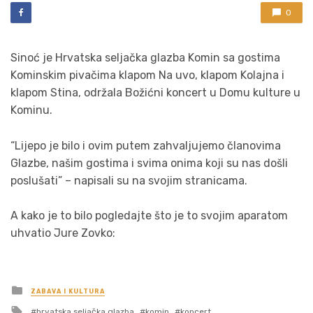
0
Sinoć je Hrvatska seljačka glazba Komin sa gostima
Kominskim pivačima klapom Na uvo, klapom Kolajna i
klapom Stina, održala Božićni koncert u Domu kulture u
Kominu.
“Lijepo je bilo i ovim putem zahvaljujemo članovima
Glazbe, našim gostima i svima onima koji su nas došli
poslušati” – napisali su na svojim stranicama.
A kako je to bilo pogledajte što je to svojim aparatom
uhvatio Jure Zovko:
Posted
ZABAVA I KULTURA
in
Tagged
hrvatska seljačka glazba
komin
koncert