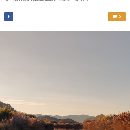
with
0