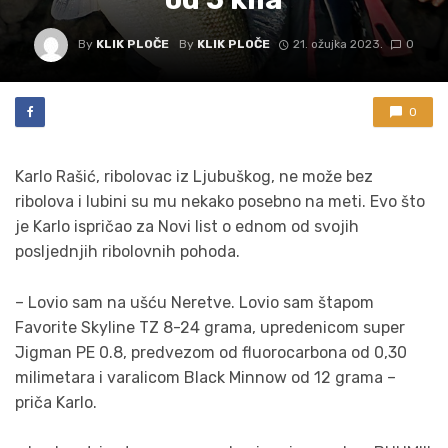
By
KLIK PLOČE
By
KLIK PLOČE
21. ožujka 2023.
0
0
Karlo Rašić, ribolovac iz Ljubuškog, ne može bez
ribolova i lubini su mu nekako posebno na meti. Evo što
je Karlo ispričao za Novi list o ednom od svojih
posljednjih ribolovnih pohoda.
– Lovio sam na ušću Neretve. Lovio sam štapom
Favorite Skyline TZ 8-24 grama, upredenicom super
Jigman PE 0.8, predvezom od fluorocarbona od 0,30
milimetara i varalicom Black Minnow od 12 grama –
priča Karlo.