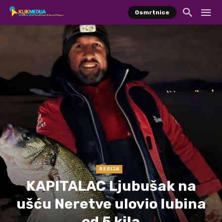
Osmrtnice
REGIJA
KAPITALAC Ljubušak na
ušću Neretve ulovio lubina
od 5 kila