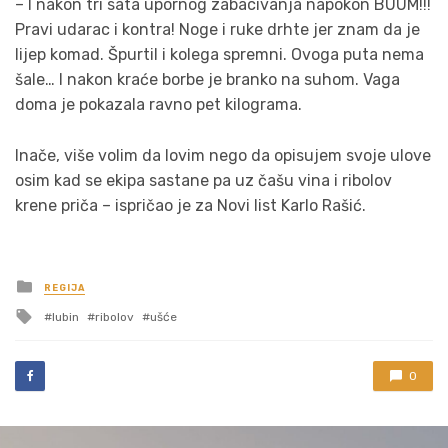
– I nakon tri sata upornog zabacivanja napokon BUUM!!!
Pravi udarac i kontra! Noge i ruke drhte jer znam da je
lijep komad. Špurtil i kolega spremni. Ovoga puta nema
šale… I nakon kraće borbe je branko na suhom. Vaga
doma je pokazala ravno pet kilograma.
Inače, više volim da lovim nego da opisujem svoje ulove
osim kad se ekipa sastane pa uz čašu vina i ribolov
krene priča – ispričao je za Novi list Karlo Rašić.
Posted
REGIJA
in
Tagged
lubin
ribolov
ušće
with
0