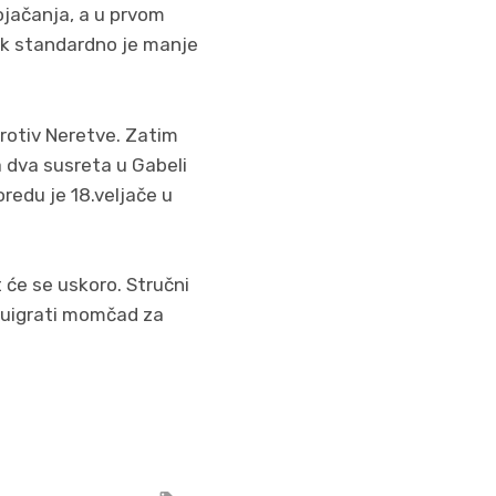
ojačanja, a u prvom
rok standardno je manje
protiv Neretve. Zatim
 dva susreta u Gabeli
redu je 18.veljače u
će se uskoro. Stručni
i uigrati momčad za