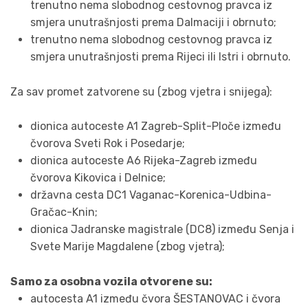
trenutno nema slobodnog cestovnog pravca iz
smjera unutrašnjosti prema Dalmaciji i obrnuto;
trenutno nema slobodnog cestovnog pravca iz
smjera unutrašnjosti prema Rijeci ili Istri i obrnuto.
Za sav promet zatvorene su (zbog vjetra i snijega):
dionica autoceste A1 Zagreb-Split-Ploče između
čvorova Sveti Rok i Posedarje;
dionica autoceste A6 Rijeka-Zagreb između
čvorova Kikovica i Delnice;
državna cesta DC1 Vaganac-Korenica-Udbina-
Gračac-Knin;
dionica Jadranske magistrale (DC8) između Senja i
Svete Marije Magdalene (zbog vjetra);
Samo za osobna vozila otvorene su:
autocesta A1 između čvora ŠESTANOVAC i čvora