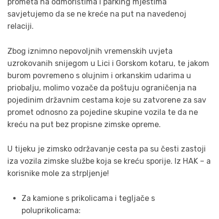
prometa na odmorištima i parking mjestima
savjetujemo da se ne kreće na put na navedenoj
relaciji.
Zbog iznimno nepovoljnih vremenskih uvjeta
uzrokovanih snijegom u Lici i Gorskom kotaru, te jakom
burom povremeno s olujnim i orkanskim udarima u
priobalju, molimo vozače da poštuju ograničenja na
pojedinim državnim cestama koje su zatvorene za sav
promet odnosno za pojedine skupine vozila te da ne
kreću na put bez propisne zimske opreme.
U tijeku je zimsko održavanje cesta pa su česti zastoji
iza vozila zimske službe koja se kreću sporije. Iz HAK – a
korisnike mole za strpljenje!
Za kamione s prikolicama i tegljače s
poluprikolicama: