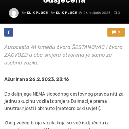
By
KLIK PLOČE
By
KLIK PLOČE
26. veljače 2023.
0
0
Autocesta A1 između čvora ŠESTANOVAC i čvora
ZAGVOZD u oba smjera otvorena je samo za
osobna vozila.
Ažurirano 26.2.2023. 23:16
Do daljnjega NEMA slobodnog cestovnog pravca niti za
jednu skupinu vozila iz smjera Dalmacije prema
unutrašnjosti i obrnuto (meteorološki uvjeti).
Zbog većeg broja vozila koja su već isključena iz