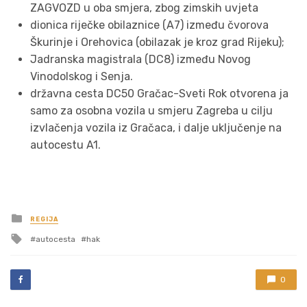
ZAGVOZD u oba smjera, zbog zimskih uvjeta
dionica riječke obilaznice (A7) između čvorova
Škurinje i Orehovica (obilazak je kroz grad Rijeku);
Jadranska magistrala (DC8) između Novog
Vinodolskog i Senja.
državna cesta DC50 Gračac-Sveti Rok otvorena ja
samo za osobna vozila u smjeru Zagreba u cilju
izvlačenja vozila iz Gračaca, i dalje uključenje na
autocestu A1.
Posted
REGIJA
in
Tagged
autocesta
hak
with
0