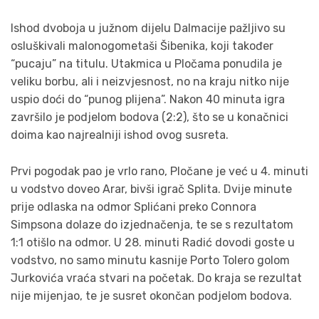
Ishod dvoboja u južnom dijelu Dalmacije pažljivo su
osluškivali malonogometaši Šibenika, koji također
“pucaju” na titulu. Utakmica u Pločama ponudila je
veliku borbu, ali i neizvjesnost, no na kraju nitko nije
uspio doći do “punog plijena”. Nakon 40 minuta igra
završilo je podjelom bodova (2:2), što se u konačnici
doima kao najrealniji ishod ovog susreta.
Prvi pogodak pao je vrlo rano, Pločane je već u 4. minuti
u vodstvo doveo Arar, bivši igrač Splita. Dvije minute
prije odlaska na odmor Splićani preko Connora
Simpsona dolaze do izjednačenja, te se s rezultatom
1:1 otišlo na odmor. U 28. minuti Radić dovodi goste u
vodstvo, no samo minutu kasnije Porto Tolero golom
Jurkovića vraća stvari na početak. Do kraja se rezultat
nije mijenjao, te je susret okončan podjelom bodova.