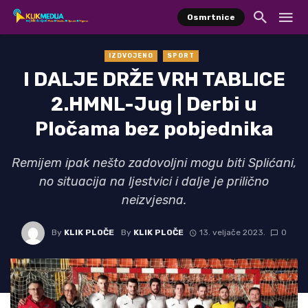
Osmrtnice
IZDVOJENO
SPORT
I DALJE DRŽE VRH TABLICE
2.HMNL-Jug | Derbi u
Pločama bez pobjednika
Remijem ipak nešto zadovoljni mogu biti Splićani,
no situacija na ljestvici i dalje je prilično
neizvjesna.
By
KLIK PLOČE
By
KLIK PLOČE
13. veljače 2023.
0