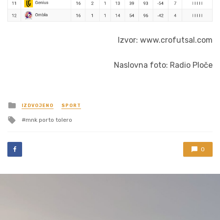
Izvor: www.crofutsal.com
Naslovna foto: Radio Ploče
Posted
IZDVOJENO
SPORT
in
Tagged
mnk porto tolero
with
0