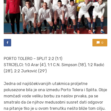
0
PORTO TOLERO – SPLIT 2:2 (1:1)
STRIJELCI: 1:0 Arar (4′), 1:1 C.N. Simpson (18′), 1:2 Radić
(28′), 2:2 Jurković (29′)
Jedna od najiščekivanijih utakmica proljetne
polusezone bila je ona između Porto Tolera i Splita. Obje
momčadi vode veliku borbu za naslov prvaka, pa se
smatralo da će njihov međusobni susret dati odgovor
na pitanje tko je u ovom trenutku nešto bliže tom cilju.