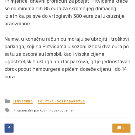
Primjerice, dnevni proračun za posjet Plitvicama kreće
se od minimalnih 85 eura za skromnijeg domaćeg
izletnika, pa sve do vrtoglavih 380 eura za luksuznije
aranžmane.
Naime, u konačnu računicu moraju se ubrojiti i troškovi
parkinga, koji na Plitvicama u sezoni iznosi dva eura po
satu za osobni automobil, kao i visoke cijene
ugostiteljskih usluga unutar parkova, gdje jednostavan
obrok poput hamburgera s pićem doseže cijenu i do 14
eura.
Posted
IZDVOJENO
POLITIKA I GOSPODARSTVO
in
Tagged
nacionalni parkovi
poskupljenje
with
0