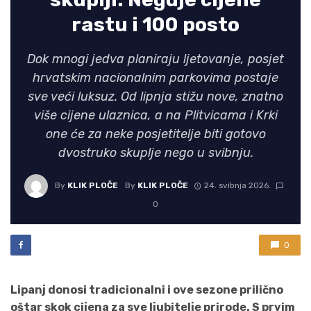
rastu i 100 posto
Dok mnogi jedva planiraju ljetovanje, posjet
hrvatskim nacionalnim parkovima postaje
sve veći luksuz. Od lipnja stižu nove, znatno
više cijene ulaznica, a na Plitvicama i Krki
one će za neke posjetitelje biti gotovo
dvostruko skuplje nego u svibnju.
By
KLIK PLOČE
By
KLIK PLOČE
24. svibnja 2026.
0
0
Lipanj donosi tradicionalni i ove sezone prilično
oštar skok cijena za sve ljubitelje prirode. S prvim