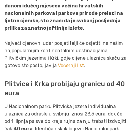
danom idućeg mjeseca većina hrvatskih
nacionalnih parkova i parkova prirode prelazi na
ljetne cjenike, što znači da je svibanj posljednja
prilika za znatno jeftinije izlete.
Najveći cjenovni udar posjetitelji će osjetiti na našim
najpopularnijim kontinentalnim destinacijama,
Plitvičkim jezerima i Krki, gdje cijene ulaznica skaču za
gotovo sto posto, javlja
Večernji list
.
Plitvice i Krka probijaju granicu od 40
eura
U Nacionalnom parku Plitvička jezera individualna
ulaznica za odrasle u svibnju iznosi 23,5 eura, dok će
od 1. lipnja pa sve do kraja rujna za nju trebati izdvojiti
čak
40 eura
. Identičan skok bilježi i Nacionalni park