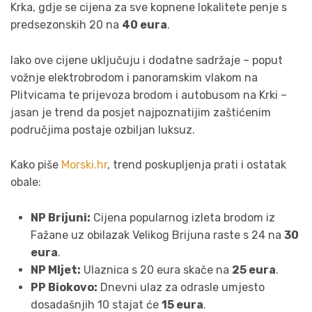
Krka, gdje se cijena za sve kopnene lokalitete penje s
predsezonskih 20 na
40 eura
.
Iako ove cijene uključuju i dodatne sadržaje – poput
vožnje elektrobrodom i panoramskim vlakom na
Plitvicama te prijevoza brodom i autobusom na Krki –
jasan je trend da posjet najpoznatijim zaštićenim
područjima postaje ozbiljan luksuz.
Kako piše
Morski.hr
, trend poskupljenja prati i ostatak
obale:
NP Brijuni:
Cijena popularnog izleta brodom iz
Fažane uz obilazak Velikog Brijuna raste s 24 na
30
eura
.
NP Mljet:
Ulaznica s 20 eura skače na
25 eura
.
PP Biokovo:
Dnevni ulaz za odrasle umjesto
dosadašnjih 10 stajat će
15 eura
.