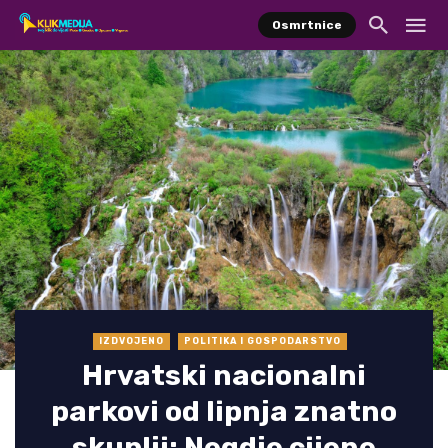
Osmrtnice
IZDVOJENO
POLITIKA I GOSPODARSTVO
Hrvatski nacionalni
parkovi od lipnja znatno
skuplji: Negdje cijene