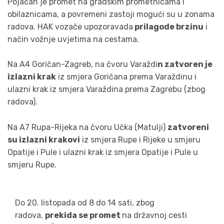
Pojačan je promet na gradskim prometnicama i
obilaznicama, a povremeni zastoji mogući su u zonama
radova. HAK vozače upozoravada
prilagode brzinu
i
način vožnje uvjetima na cestama.
Na A4 Goričan-Zagreb, na čvoru Varaždi
n zatvoren je
izlazni krak
iz smjera Goričana prema Varaždinu i
ulazni krak iz smjera Varaždina prema Zagrebu (zbog
radova).
Na A7 Rupa-Rijeka na čvoru Učka (Matulji)
zatvoreni
su izlazni krakovi
iz smjera Rupe i Rijeke u smjeru
Opatije i Pule i ulazni krak iz smjera Opatije i Pule u
smjeru Rupe.
Do 20. listopada od 8 do 14 sati, zbog
radova,
prekida se promet
na državnoj cesti