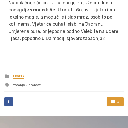
Najoblačnije će biti u Dalmaciji, na južnom dijelu
ponegdje
s malo kiše.
U unutrašnjosti ujutro ima
lokalno magle, a moguć je i slab mraz, osobito po
kotlinama. Vjetar će puhati slab, na Jadranu i
umjerena bura, prijepodne podno Velebita na udare
i jaka, popodne u Dalmaciji sjeverozapadnjak.
Posted
REGIJA
in
Tagged
stanje u prometu
with
0