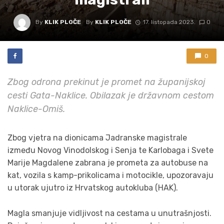
By
KLIK PLOČE
By
KLIK PLOČE
17. listopada 2023.
0
0
Zbog odrona prekinut je promet na županijskoj
cesti Gata-Naklice. Obilazak je državnom cestom
Naklice-Omiš.
Zbog vjetra na dionicama Jadranske magistrale
između Novog Vinodolskog i Senja te Karlobaga i Svete
Marije Magdalene zabrana je prometa za autobuse na
kat, vozila s kamp-prikolicama i motocikle, upozoravaju
u utorak ujutro iz Hrvatskog autokluba (HAK).
Magla smanjuje vidljivost na cestama u unutrašnjosti.