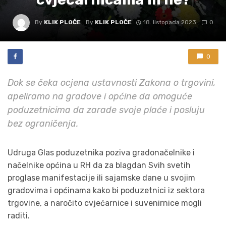
By
KLIK PLOČE
By
KLIK PLOČE
18. listopada 2023.
0
0
Dok se čeka ocjena ustavnosti Zakona o trgovini,
apeliramo na gradove i općine da omoguće
poduzetnicima da zarade svoje plaće i posluju
bez ograničenja.
Udruga Glas poduzetnika poziva gradonačelnike i
načelnike općina u RH da za blagdan Svih svetih
proglase manifestacije ili sajamske dane u svojim
gradovima i općinama kako bi poduzetnici iz sektora
trgovine, a naročito cvjećarnice i suvenirnice mogli
raditi.