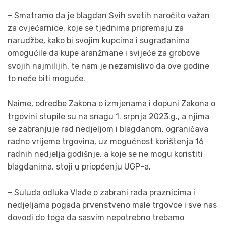
– Smatramo da je blagdan Svih svetih naročito važan
za cvjećarnice, koje se tjednima pripremaju za
narudžbe, kako bi svojim kupcima i sugrađanima
omogućile da kupe aranžmane i svijeće za grobove
svojih najmilijih, te nam je nezamislivo da ove godine
to neće biti moguće.
Naime, odredbe Zakona o izmjenama i dopuni Zakona o
trgovini stupile su na snagu 1. srpnja 2023.g., a njima
se zabranjuje rad nedjeljom i blagdanom, ograničava
radno vrijeme trgovina, uz mogućnost korištenja 16
radnih nedjelja godišnje, a koje se ne mogu koristiti
blagdanima, stoji u priopćenju UGP-a.
– Suluda odluka Vlade o zabrani rada praznicima i
nedjeljama pogađa prvenstveno male trgovce i sve nas
dovodi do toga da sasvim nepotrebno trebamo