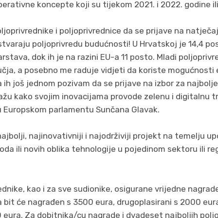
ativne koncepte koji su tijekom 2021. i 2022. godine ili 
joprivrednike i poljoprivrednice da se prijave na natječa
tvaraju poljoprivredu budućnosti! U Hrvatskoj je 14,4 po
stava, dok ih je na razini EU-a 11 posto. Mladi poljoprivr
učja, a posebno me raduje vidjeti da koriste mogućnosti
 ih još jednom pozivam da se prijave na izbor za najbol
ažu kako svojim inovacijama provode zelenu i digitalnu tra
 u Europskom parlamentu Sunčana Glavak.
najbolji, najinovativniji i najodrživiji projekt na temelju
 ili novih oblika tehnologije u pojedinom sektoru ili regij
dnike, kao i za sve sudionike, osigurane vrijedne nagrade.
a bit će nagrađen s 3500 eura, drugoplasirani s 2000 eura
 eura. Za dobitnika/cu nagrade i dvadeset najboljih polj