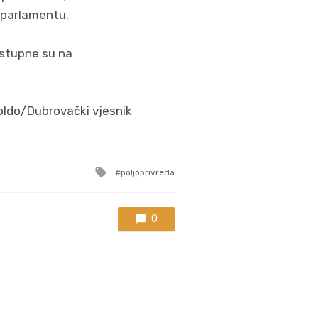
 parlamentu.
ostupne su na
oldo/Dubrovački vjesnik
Tagged
poljoprivreda
with
0