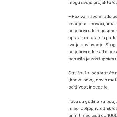
mogu svoje projekte/oper
– Pozivam sve mlade pol
znanjem i inovacijama s
poljoprivrednih gospodar
opstanka ruralnih podr
svoje poslovanje. Stoga
poljoprivrednika te pok
poručila je zastupnica
Stručni žiri odabrat će 
(know-how), novih metoda
održivost inovacije.
I ove su godine za pobje
mladi poljoprivrednik/c
primiti nagradu od 1000