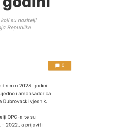
 godini
oji su nositelji
oja Republike
0
ednicu u 2023. godini
 ujedno i ambasadorica
ja Dubrovacki vjesnik.
elji OPG-a te su
 2022., a prijaviti