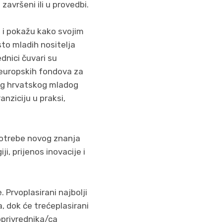
završeni ili u provedbi.
j i pokažu kako svojim
sto mladih nositelja
ednici čuvari su
 europskih fondova za
jeg hrvatskog mladog
nziciju u praksi,
 upotrebe novog znanja
i, prijenos inovacije i
 Prvoplasirani najbolji
, dok će trećeplasirani
oprivrednika/ca