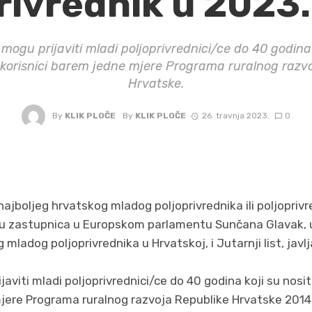
rivrednik u 2023.
mogu prijaviti mladi poljoprivrednici/ce do 40 godina k
korisnici barem jedne mjere Programa ruralnog razv
Hrvatske.
By
KLIK PLOČE
By
KLIK PLOČE
26. travnja 2023.
0
najboljeg hrvatskog mladog poljoprivrednika ili poljoprivr
aju zastupnica u Europskom parlamentu Sunčana Glavak,
 mladog poljoprivrednika u Hrvatskoj, i Jutarnji list, javl
aviti mladi poljoprivrednici/ce do 40 godina koji su nosit
jere Programa ruralnog razvoja Republike Hrvatske 2014. –