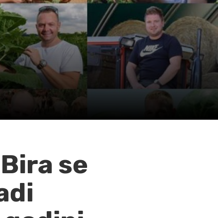
Bira se
adi