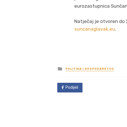
eurozastupnica Sunčana
Natječaj je otvoren do 
suncanaglavak.eu
.
Posted
POLITIKA I GOSPODARSTVO
in
Podijeli