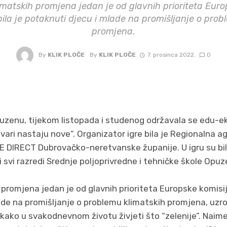
imatskih promjena jedan je od glavnih prioriteta Euro
 bila je potaknuti djecu i mlade na promišljanje o prob
promjena.
By
KLIK PLOČE
By
KLIK PLOČE
7. prosinca 2022.
0
zenu, tijekom listopada i studenog održavala se edu-eko
tvari nastaju nove“. Organizator igre bila je Regionalna a
 DIRECT Dubrovačko-neretvanske županije. U igru su bili 
svi razredi Srednje poljoprivredne i tehničke škole Opuz
promjena jedan je od glavnih prioriteta Europske komisije
ade na promišljanje o problemu klimatskih promjena, uzr
 kako u svakodnevnom životu živjeti što “zelenije”. Naime,