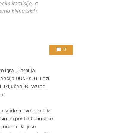
pske komisije, a
lemu klimatskih
0
 igra „Čarolija
gencija DUNEA, u ulozi
uključeni 8. razredi
en.
, a ideja ove igre bila
ocima i posljedicama te
 učenici koji su