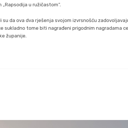
m „Rapsodija u ružičastom“.
ili su da ova dva rješenja svojom izvrsnošću zadovoljava
e će sukladno tome biti nagrađeni prigodnim nagradama 
e županije.