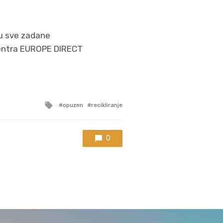
ju sve zadane
centra EUROPE DIRECT
Tagged
opuzen
recikliranje
with
0