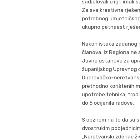
sudjelovali u igri imali
Za sva kreativna rješen
potrebnog umjetničkog pr
ukupno petnaest rješen
Nakon isteka zadanog ro
članova, iz Regionaln
Javne ustanove za upra
županijskog Upravnog o
Dubrovačko-neretvanske 
prethodno korištenih ma
upotrebe tehnika, trodi
do 5 ocijenila radove.
S obzirom na to da su s
dvostrukim pobjednicim
„Neretvanski zdenac živ