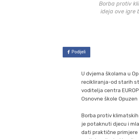
Borba protiv kl
ideja ove igre
Podijeli
U dvjema školama u Opu
recikliranja-od starih s
voditelja centra EUROPE
Osnovne škole Opuzen i 
Borba protiv klimatskih 
je potaknuti djecu i ml
dati praktične primjere