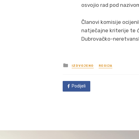
osvojio rad pod nazivo
Članovi komisije ocijen
natječajne kriterije t
Dubrovačko-neretvansk
Posted
IZDVOJENO
REGIJA
in
Podijeli