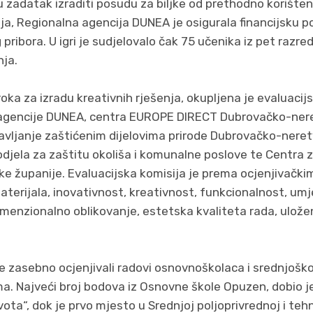
 su zadatak izraditi posudu za biljke od prethodno korište
ja, Regionalna agencija DUNEA je osigurala financijsku 
ibora. U igri je sudjelovalo čak 75 učenika iz pet razred
ja.
ka za izradu kreativnih rješenja, okupljena je evaluacij
e agencije DUNEA, centra EUROPE DIRECT Dubrovačko-ner
vljanje zaštićenim dijelovima prirode Dubrovačko-neret
djela za zaštitu okoliša i komunalne poslove te Centra 
županije. Evaluacijska komisija je prema ocjenjivačkim 
terijala, inovativnost, kreativnost, funkcionalnost, umje
menzionalno oblikovanje, estetska kvaliteta rada, ulože
e zasebno ocjenjivali radovi osnovnoškolaca i srednjoškola
a. Najveći broj bodova iz Osnovne škole Opuzen, dobio j
ota“, dok je prvo mjesto u Srednjoj poljoprivrednoj i teh