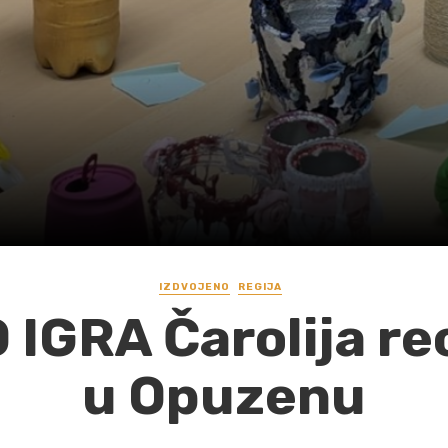
IZDVOJENO
REGIJA
IGRA Čarolija rec
u Opuzenu