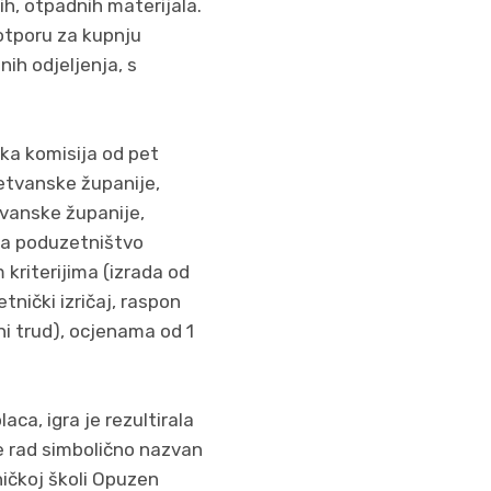
nih, otpadnih materijala.
potporu za kupnju
nih odjeljenja, s
ska komisija od pet
etvanske županije,
vanske županije,
za poduzetništvo
kriterijima (izrada od
tnički izričaj, raspon
ni trud), ocjenama od 1
ca, igra je rezultirala
e rad simbolično nazvan
ničkoj školi Opuzen