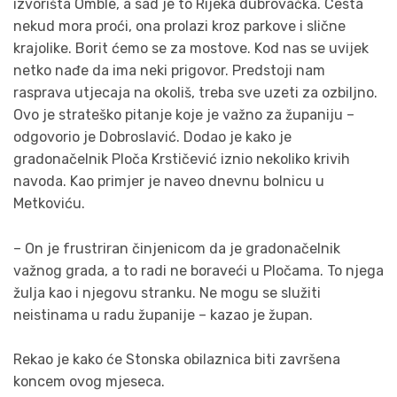
izvorišta Omble, a sad je to Rijeka dubrovačka. Cesta
nekud mora proći, ona prolazi kroz parkove i slične
krajolike. Borit ćemo se za mostove. Kod nas se uvijek
netko nađe da ima neki prigovor. Predstoji nam
rasprava utjecaja na okoliš, treba sve uzeti za ozbiljno.
Ovo je strateško pitanje koje je važno za županiju –
odgovorio je Dobroslavić. Dodao je kako je
gradonačelnik Ploča Krstičević iznio nekoliko krivih
navoda. Kao primjer je naveo dnevnu bolnicu u
Metkoviću.
– On je frustriran činjenicom da je gradonačelnik
važnog grada, a to radi ne boraveći u Pločama. To njega
žulja kao i njegovu stranku. Ne mogu se služiti
neistinama u radu županije – kazao je župan.
Rekao je kako će Stonska obilaznica biti završena
koncem ovog mjeseca.