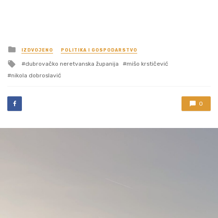
Posted
IZDVOJENO
POLITIKA I GOSPODARSTVO
in
Tagged
dubrovačko neretvanska županija
mišo krstičević
with
nikola dobroslavić
0