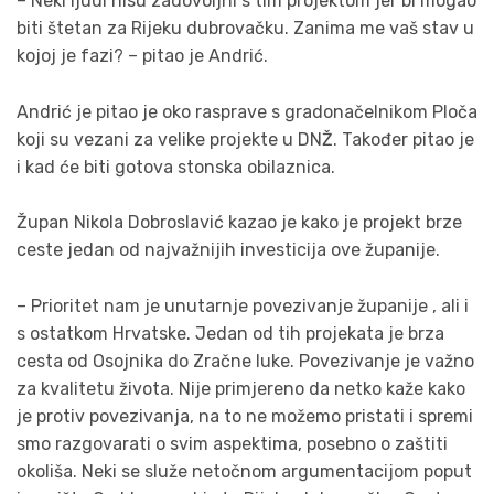
– Neki ljudi nisu zadovoljni s tim projektom jer bi mogao
biti štetan za Rijeku dubrovačku. Zanima me vaš stav u
kojoj je fazi? – pitao je Andrić.
Andrić je pitao je oko rasprave s gradonačelnikom Ploča
koji su vezani za velike projekte u DNŽ. Također pitao je
i kad će biti gotova stonska obilaznica.
Župan Nikola Dobroslavić kazao je kako je projekt brze
ceste jedan od najvažnijih investicija ove županije.
– Prioritet nam je unutarnje povezivanje županije , ali i
s ostatkom Hrvatske. Jedan od tih projekata je brza
cesta od Osojnika do Zračne luke. Povezivanje je važno
za kvalitetu života. Nije primjereno da netko kaže kako
je protiv povezivanja, na to ne možemo pristati i spremi
smo razgovarati o svim aspektima, posebno o zaštiti
okoliša. Neki se služe netočnom argumentacijom poput