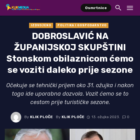
Osmrtnice
IZDVOJENO
POLITIKA I GOSPODARSTVO
DOBROSLAVIĆ NA
ŽUPANIJSKOJ SKUPŠTINI
Stonskom obilaznicom ćemo
se voziti daleko prije sezone
Očekuje se tehnički prijem oko 31. ožujka i nakon
toga ide uporabna dozvola. Vozit ćemo se to
cestom prije turističke sezone.
By
KLIK PLOČE
By
KLIK PLOČE
13. ožujka 2023.
0