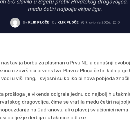
okih 5:0 slavila u Sigetu protiv Hrvatskog dragovoljca, 
među četiri najbolje ekipe lige.
By
KLIK PLOČE
By
KLIK PLOČE
9. svibnja 2026.
0
nastavlja borbu za plasman u Prvu NL, a današnji dvoboj
žinu u završnici prvenstva. Plavi iz Ploča četiri kola prije
vodi u viši rang, i svjesni su koliko bi nova pobjeda znači
 prošloga je vikenda odigrala jednu od najboljih utakmic
Hrvatskog dragovoljca, čime se vratila među četiri najbolje
pouzdanje na Jadranovu, ali u plavoj svlačionici nema m
si obilježje derbija i utakmice odluke.