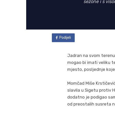
sezone i s vis
Podijeli
Jadran na svom terenu 
mogao bi imati veliku te
mjesto, posljednje koje 
Momčad Miše Krstičevića
slavila u Sigetu protiv 
dodatno je podigao samo
od preostalih susreta no