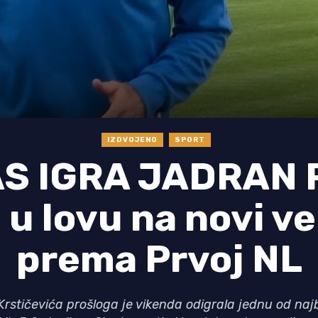
IZDVOJENO
SPORT
S IGRA JADRAN P
u lovu na novi ve
prema Prvoj NL
stičevića prošloga je vikenda odigrala jednu od naj