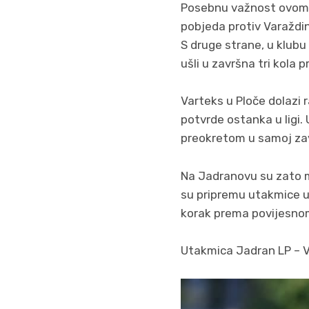
Posebnu važnost ovom k
pobjeda protiv Varaždina
S druge strane, u klubu
ušli u završna tri kola 
Varteks u Ploče dolazi ra
potvrde ostanka u ligi.
preokretom u samoj zavr
Na Jadranovu su zato ma
su pripremu utakmice u k
korak prema povijesnom
Utakmica Jadran LP – Va