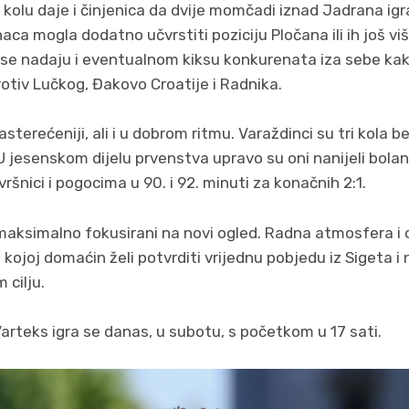
olu daje i činjenica da dvije momčadi iznad Jadrana ig
ca mogla dodatno učvrstiti poziciju Pločana ili ih još viš
 se nadaju i eventualnom kiksu konkurenata iza sebe kako
protiv Lučkog, Đakovo Croatije i Radnika.
sterećeniji, ali i u dobrom ritmu. Varaždinci su tri kola be
 U jesenskom dijelu prvenstva upravo su oni nanijeli bola
šnici i pogocima u 90. i 92. minuti za konačnih 2:1.
ksimalno fokusirani na novi ogled. Radna atmosfera i ozb
ojoj domaćin želi potvrditi vrijednu pobjedu iz Sigeta i n
 cilju.
rteks igra se danas, u subotu, s početkom u 17 sati.