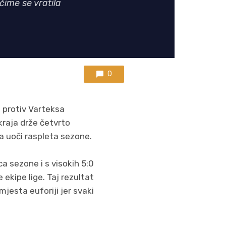
čime se vratila
0
 protiv Varteksa
 kraja drže četvrto
la uoči raspleta sezone.
a sezone i s visokih 5:0
 ekipe lige. Taj rezultat
jesta euforiji jer svaki