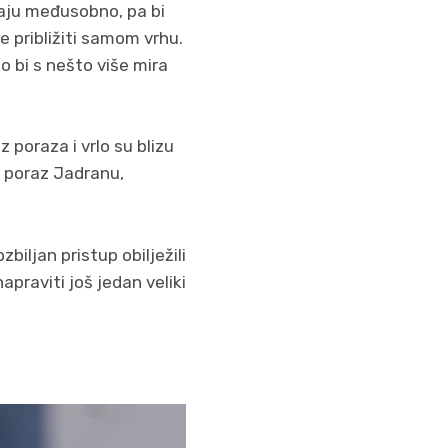
raju međusobno, pa bi
e približiti samom vrhu.
 bi s nešto više mira
z poraza i vrlo su blizu
n poraz Jadranu,
iljan pristup obilježili
apraviti još jedan veliki