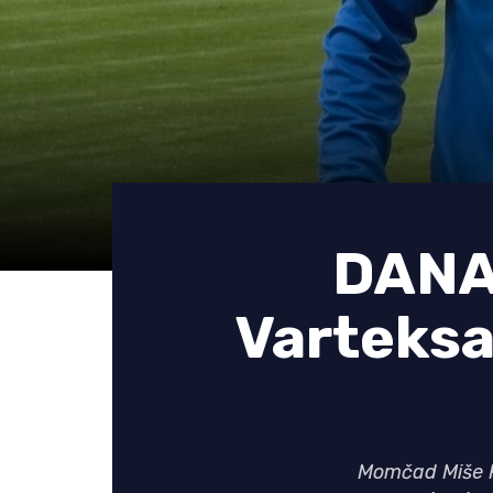
DANA
Varteksa 
Momčad Miše Kr