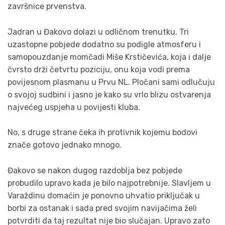
završnice prvenstva.
Jadran u Đakovo dolazi u odličnom trenutku. Tri
uzastopne pobjede dodatno su podigle atmosferu i
samopouzdanje momčadi Miše Krstičevića, koja i dalje
čvrsto drži četvrtu poziciju, onu koja vodi prema
povijesnom plasmanu u Prvu NL. Pločani sami odlučuju
o svojoj sudbini i jasno je kako su vrlo blizu ostvarenja
najvećeg uspjeha u povijesti kluba.
No, s druge strane čeka ih protivnik kojemu bodovi
znače gotovo jednako mnogo.
Đakovo se nakon dugog razdoblja bez pobjede
probudilo upravo kada je bilo najpotrebnije. Slavljem u
Varaždinu domaćin je ponovno uhvatio priključak u
borbi za ostanak i sada pred svojim navijačima želi
potvrditi da taj rezultat nije bio slučajan. Upravo zato