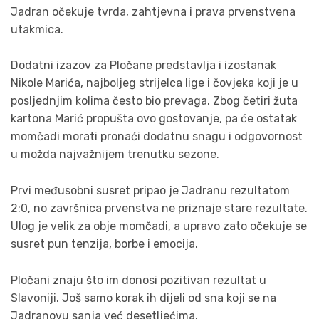
Jadran očekuje tvrda, zahtjevna i prava prvenstvena
utakmica.
Dodatni izazov za Pločane predstavlja i izostanak
Nikole Marića, najboljeg strijelca lige i čovjeka koji je u
posljednjim kolima često bio prevaga. Zbog četiri žuta
kartona Marić propušta ovo gostovanje, pa će ostatak
momčadi morati pronaći dodatnu snagu i odgovornost
u možda najvažnijem trenutku sezone.
Prvi međusobni susret pripao je Jadranu rezultatom
2:0, no završnica prvenstva ne priznaje stare rezultate.
Ulog je velik za obje momčadi, a upravo zato očekuje se
susret pun tenzija, borbe i emocija.
Pločani znaju što im donosi pozitivan rezultat u
Slavoniji. Još samo korak ih dijeli od sna koji se na
Jadranovu sanja već desetljećima.