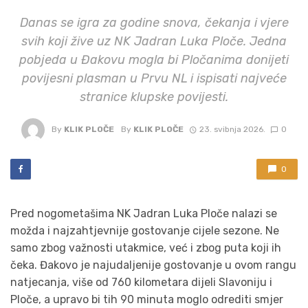
Danas se igra za godine snova, čekanja i vjere
svih koji žive uz NK Jadran Luka Ploče. Jedna
pobjeda u Đakovu mogla bi Pločanima donijeti
povijesni plasman u Prvu NL i ispisati najveće
stranice klupske povijesti.
By
KLIK PLOČE
By
KLIK PLOČE
23. svibnja 2026.
0
0
Pred nogometašima NK Jadran Luka Ploče nalazi se
možda i najzahtjevnije gostovanje cijele sezone. Ne
samo zbog važnosti utakmice, već i zbog puta koji ih
čeka. Đakovo je najudaljenije gostovanje u ovom rangu
natjecanja, više od 760 kilometara dijeli Slavoniju i
Ploče, a upravo bi tih 90 minuta moglo odrediti smjer