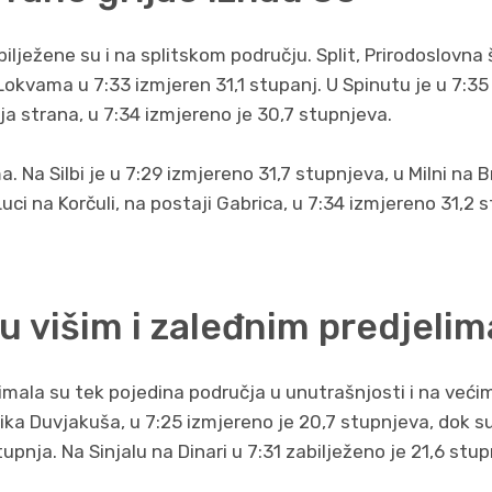
lježene su i na splitskom području. Split, Prirodoslovna š
Lokvama u 7:33 izmjeren 31,1 stupanj. U Spinutu je u 7:35 
nja strana, u 7:34 izmjereno je 30,7 stupnjeva.
a. Na Silbi je u 7:29 izmjereno 31,7 stupnjeva, u Milni na B
Luci na Korčuli, na postaji Gabrica, u 7:34 izmjereno 31,2 
 u višim i zaleđnim predjelim
 imala su tek pojedina područja u unutrašnjosti i na već
lika Duvjakuša, u 7:25 izmjereno je 20,7 stupnjeva, dok su 
stupnja. Na Sinjalu na Dinari u 7:31 zabilježeno je 21,6 stu