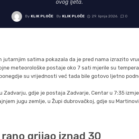
ovog ljeta.
By
KLIK PLOČE
By
KLIK PLOČE
29. lipnja 2026.
0
im jutarnjim satima pokazala da je pred nama izrazito v
rojne meteorološke postaje oko 7 sati mjerile su temperatu
 ponegdje su vrijednosti već tada bile gotovo ljetno pod
o u Zadvarju, gdje je postaja Zadvarje, Centar u 7:35 izmje
krajnjem jugu zemlje, u Župi dubrovačkoj, gdje su Martinović
ć rano grijao iznad 30