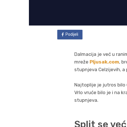
Podijeli
Dalmacija je već u ran
mreže
Pljusak.com
, b
stupnjeva Celzijevih, a
Najtoplije je jutros bil
Vrlo vruće bilo je i na 
stupnjeva.
Split se ve