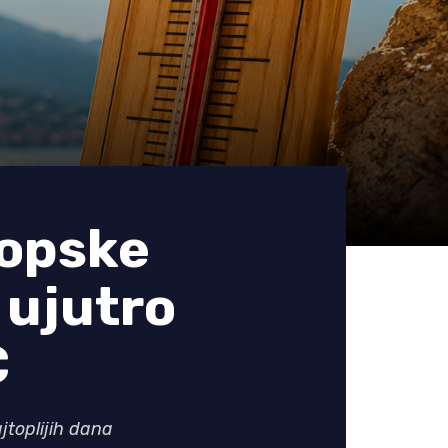
ropske
 ujutro
C
jtoplijih dana