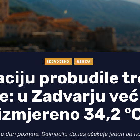
IZDVOJENO
REGIJA
ciju probudile t
e: u Zadvarju već
izmjereno 34,2 °
ru dan poznaje, Dalmaciju danas očekuje jedan od na