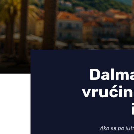
Dalma
vrućin
Ako se po jut