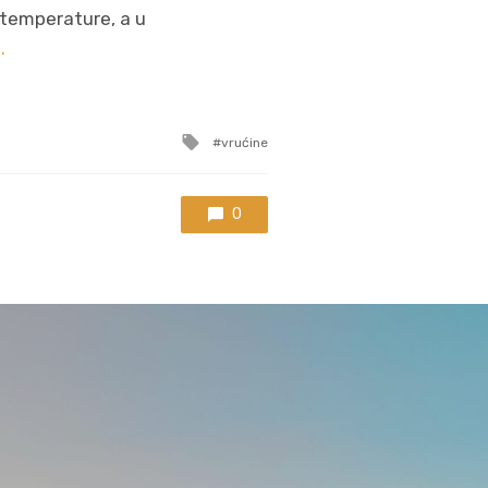
 temperature, a u
.
Tagged
vrućine
with
0