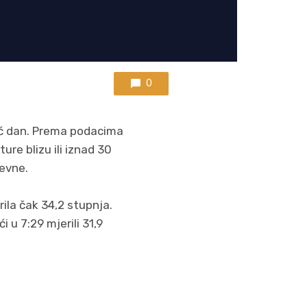
0
ruć dan. Prema podacima
re blizu ili iznad 30
nevne.
rila čak 34,2 stupnja.
i u 7:29 mjerili 31,9