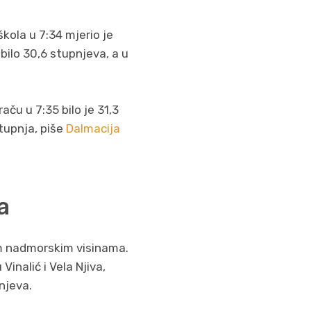
kola u 7:34 mjerio je
bilo 30,6 stupnjeva, a u
raču u 7:35 bilo je 31,3
stupnja, piše
Dalmacija
a
im nadmorskim visinama.
Vinalić i Vela Njiva,
pnjeva.