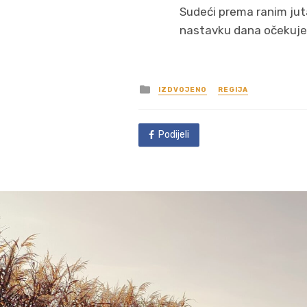
Sudeći prema ranim juta
nastavku dana očekuje 
Posted
IZDVOJENO
REGIJA
in
Podijeli