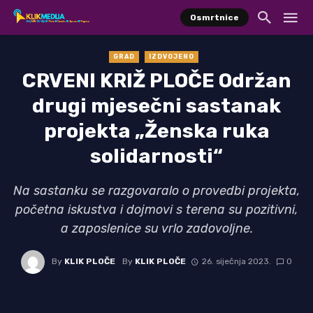
Osmrtnice
GRAD
IZDVOJENO
CRVENI KRIŽ PLOČE Održan
drugi mjesečni sastanak
projekta „Ženska ruka
solidarnosti“
Na sastanku se razgovaralo o provedbi projekta,
početna iskustva i dojmovi s terena su pozitivni,
a zaposlenice su vrlo zadovoljne.
By
KLIK PLOČE
By
KLIK PLOČE
26. siječnja 2023.
0