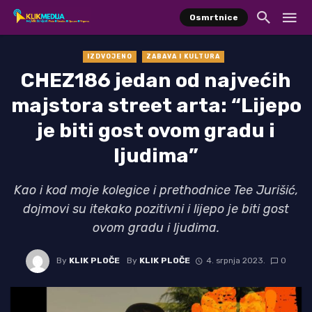
Osmrtnice
IZDVOJENO
ZABAVA I KULTURA
CHEZ186 jedan od najvećih
majstora street arta: “Lijepo
je biti gost ovom gradu i
ljudima”
Kao i kod moje kolegice i prethodnice Tee Jurišić,
dojmovi su itekako pozitivni i lijepo je biti gost
ovom gradu i ljudima.
By
KLIK PLOČE
By
KLIK PLOČE
4. srpnja 2023.
0