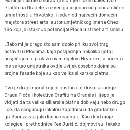
Mural je nastao u suradnji s umjetničkim kolektivom
Graffiti na Gradele, a izveo ga je jedan od pionira ulične
umjetnosti u Hrvatskoj i jedan od najvećih domaćih
majstora street arta, autor umjetničkog imena Chez
186 koji je istaknuo p
otencijal Ploča u street art smislu.
„Jako mi je drago što sam dobio priliku svoj trag
ostaviti u Pločama, koje posljednjih nekoliko ljeta i
posjećujem u prolazu ovim dijelom Hrvatske, a ono što
me se kao umjetnika ovdje uvijek posebno dojmi su
brojne fasade koje su kao velika slikarska platna.
Ovo je drugi mural koji je nastao u ciklusu suradnje
Grada Ploča i kolektiva Graffiti na Gradele i lijepo je
vidjeti da ta velika slikarska platna dobivaju neko drugo
lice, da obogaćuju lokalnu zajednicu i da građanke i
građani zaista jako lijepo reagiraju. Kao i kod moje
kolegice i prethodnice Tee Jurišić, dojmovi su itekako