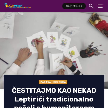
Osmrtnice
ZABAVA I KULTURA
ČESTITAJMO KAO NEKAD
Leptirići tradicionalno
počeli s humanitarnom