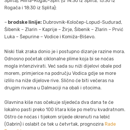
Splita), Milna-Rogač-Split (u 14:30 iz Splita, 15:30 iz
Rogača i 18:30 iz Splita);
–
brodske linije:
Dubrovnik-Koločep-Lopud-Suđurađ,
Šibenik – Zlarin – Kaprije – Žirje, Šibenik – Zlarin – Prvić
Luka – Šepurine – Vodice i Komiža-Biševo.
Niski tlak zraka donio je i postupno dizanje razine mora.
Odnosno početak ciklonalne plime koja bi se noćas
mogla intenzivirati. Već sada su niži dijelovi obale pod
morem, primjerice na području Vodica gdje se more
izlilo na niže dijelove rive. Slično će biti večeras na
drugim rivama u Dalmaciji na obali i otocima.
Glavnina kiše nas očekuje sljedeća dva dana te će
lokalno pasti preko 100 litara kiše po metru kvadratnom.
Oštro će noćas i tijekom srijede okrenuti na lebić
(Gabrin) i oslabit će tek u četvrtak, prognozira
Rade