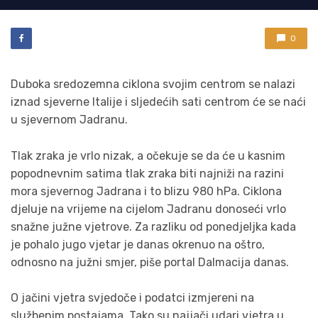
0
Duboka sredozemna ciklona svojim centrom se nalazi
iznad sjeverne Italije i sljedećih sati centrom će se naći
u sjevernom Jadranu.
Tlak zraka je vrlo nizak, a očekuje se da će u kasnim
popodnevnim satima tlak zraka biti najniži na razini
mora sjevernog Jadrana i to blizu 980 hPa. Ciklona
djeluje na vrijeme na cijelom Jadranu donoseći vrlo
snažne južne vjetrove. Za razliku od ponedjeljka kada
je pohalo jugo vjetar je danas okrenuo na oštro,
odnosno na južni smjer, piše portal Dalmacija danas.
O jačini vjetra svjedoče i podatci izmjereni na
službenim postajama. Tako su najjači udari vjetra u