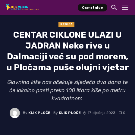
Osmrtnice
REGIJA
CENTAR CIKLONE ULAZI U
JADRAN Neke rive u
Dalmaciji već su pod morem,
u Pločama puše olujni vjetar
Glavnina kiše nas očekuje sljedeća dva dana te
će lokalno pasti preko 100 litara kiše po metru
kvadratnom.
By
KLIK PLOČE
By
KLIK PLOČE
17. siječnja 2023.
0