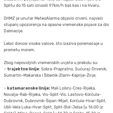
Splitu do 15 sati iznosili 97km/h baš kao i na Hvaru.
DHMZ je unutar MeteoAlarma objavio crveni, najveći
stupanj upozorenja na opasne vremenske pojave za dio
Dalmacije.
Lebić donosi visoke valove, što izaziva poremećaje u
prometu morem.
Zbog nepovoljnih vremenskih uvjeta u prekidu su:
–
trajektne linije
: Sobra-Prapratno, Sućuraj-Drvenik,
Sumartin-Makarska i Šibenik-Zlarin-Kaprije-Žirje;
–
katamaranske linije:
Mali Lošinj-Cres-Rijeka,
Novalja-Rab-Rijeka, Vis-Split-Vis, Lastovo-Korčula-
Dubrovnik, Dubrovnik-Šipan-Mljet, Korčula-Hvar-Split,
Ubli-Vela Luka-Hvar-Split, Split-Bol-Jelsa (u 16:00 iz