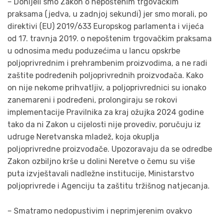
– Donijeli smo Zakon o nepoštenim trgovačkim
praksama (jedva, u zadnjoj sekundi) jer smo morali, po
direktivi (EU) 2019/633 Europskog parlamenta i vijeća
od 17. travnja 2019. o nepoštenim trgovačkim praksama
u odnosima među poduzećima u lancu opskrbe
poljoprivrednim i prehrambenim proizvodima, a ne radi
zaštite podređenih poljoprivrednih proizvođača. Kako
on nije nekome prihvatljiv, a poljoprivrednici su ionako
zanemareni i podređeni, prolongiraju se rokovi
implementacije Pravilnika za kraj ožujka 2024 godine
tako da ni Zakon u cijelosti nije provediv, poručuju iz
udruge Neretvanska mladež, koja okuplja
poljoprivredne proizvođače. Upozoravaju da se odredbe
Zakon ozbiljno krše u dolini Neretve o čemu su više
puta izvještavali nadležne institucije, Ministarstvo
poljoprivrede i Agenciju ta zaštitu tržišnog natjecanja.
– Smatramo nedopustivim i neprimjerenim ovakvo