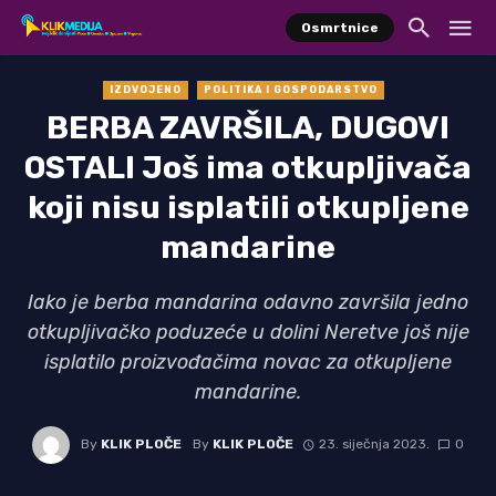
Osmrtnice
IZDVOJENO
POLITIKA I GOSPODARSTVO
BERBA ZAVRŠILA, DUGOVI
OSTALI Još ima otkupljivača
koji nisu isplatili otkupljene
mandarine
Iako je berba mandarina odavno završila jedno
otkupljivačko poduzeće u dolini Neretve još nije
isplatilo proizvođačima novac za otkupljene
mandarine.
By
KLIK PLOČE
By
KLIK PLOČE
23. siječnja 2023.
0