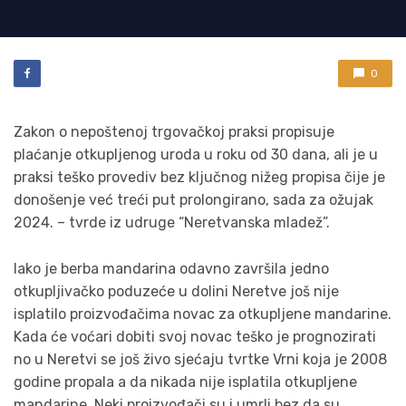
0
Zakon o nepoštenoj trgovačkoj praksi propisuje
plaćanje otkupljenog uroda u roku od 30 dana, ali je u
praksi teško provediv bez ključnog nižeg propisa čije je
donošenje već treći put prolongirano, sada za ožujak
2024. – tvrde iz udruge “Neretvanska mladež”.
Iako je berba mandarina odavno završila jedno
otkupljivačko poduzeće u dolini Neretve još nije
isplatilo proizvođačima novac za otkupljene mandarine.
Kada će voćari dobiti svoj novac teško je prognozirati
no u Neretvi se još živo sjećaju tvrtke Vrni koja je 2008
godine propala a da nikada nije isplatila otkupljene
mandarine. Neki proizvođači su i umrli bez da su