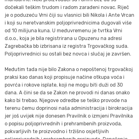
dočekali teškim trudom i radom zarađeni novac. Riječ
je o poduzeću Vrni čiji su vlasnici bili Nikola i Ante Vrcan
i koji su neretvanskim poljoprivrednicima dugovali više
od 10 milijuna kuna. U međuvremenu je tvrtka Vrni
d.o.o., koja je bila registrirana u Opuzenu na adresi
Zagrebačka bb izbrisana iz registra Trgovačkog suda.
Poljoprivrednici su ostali bez novca i slučaj je završen.
Međutim tada nije bilo Zakona o nepoštenoj trgovačkoj
praksi kao danas koji propisuje načine otkupa voća i
povrća i rokove isplate, koji ne mogu biti duži od 30
dana. A čini se da se Zakon ne provodi ni danas onako
kako bi trebao. Njegove odredbe se teško provode na
terenu čemu doprinosi naša administracija i birokracija
jer još uvijek nije donesen Pravilnik o izmjeni Pravilnika
o popisu poljoprivrednih i prehrambenih proizvoda,
pokvarljivih te proizvodno i tržišno osjetljivih