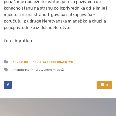
ponašanje nadležnih institucija te ih pozivamo da
konačno stanu na stranu poljoprivrednika gdje im je i
mjesto a ne na stranu trgovaca i otkupljivača –
poručuju iz udruge Neretvanska mladež koja okuplja
poljoprivrednike iz doline Neretve.
foto: Agroklub
Posted
IZDVOJENO
POLITIKA I GOSPODARSTVO
in
Tagged
mandarine
neretvanska mladež
with
0