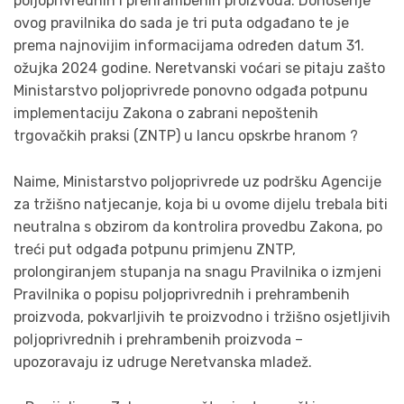
poljoprivrednih i prehrambenih proizvoda. Donošenje
ovog pravilnika do sada je tri puta odgađano te je
prema najnovijim informacijama određen datum 31.
ožujka 2024 godine. Neretvanski voćari se pitaju zašto
Ministarstvo poljoprivrede ponovno odgađa potpunu
implementaciju Zakona o zabrani nepoštenih
trgovačkih praksi (ZNTP) u lancu opskrbe hranom ?
Naime, Ministarstvo poljoprivrede uz podršku Agencije
za tržišno natjecanje, koja bi u ovome dijelu trebala biti
neutralna s obzirom da kontrolira provedbu Zakona, po
treći put odgađa potpunu primjenu ZNTP,
prolongiranjem stupanja na snagu Pravilnika o izmjeni
Pravilnika o popisu poljoprivrednih i prehrambenih
proizvoda, pokvarljivih te proizvodno i tržišno osjetljivih
poljoprivrednih i prehrambenih proizvoda –
upozoravaju iz udruge Neretvanska mladež.