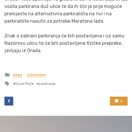
vozila parkirana duž ulice te da ih što je prije moguće
premjeste na alternativna parkirališta na rivi i na
parkiralište nasuto za potrebe Maratona lađa.
Znak o zabrani parkiranja će biti postavljena i uz samu
Nazorovu ulicu te će biti postavljene fizičke prepreke,
javljaju iz Grada.
Posted
GRAD
IZDVOJENO
in
Tagged
Grad Ploče
parkiranje
with
0