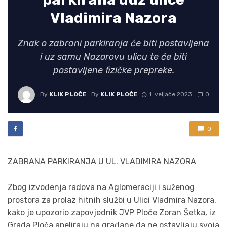
Vladimira Nazora
Znak o zabrani parkiranja će biti postavljena
i uz samu Nazorovu ulicu te će biti
postavljene fizičke prepreke.
By
KLIK PLOČE
By
KLIK PLOČE
1. veljače 2023.
0
0
ZABRANA PARKIRANJA U UL. VLADIMIRA NAZORA
Zbog izvođenja radova na Aglomeraciji i suženog
prostora za prolaz hitnih službi u Ulici Vladmira Nazora,
kako je upozorio zapovjednik JVP Ploče Zoran Šetka, iz
Grada Ploča apeliraju na građane da ne ostavljaju svoja