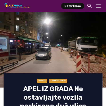
Osmrtnice
GRAD
IZDVOJENO
APEL IZ GRADA Ne
ostavljajte vozila
parkirana duž ulice