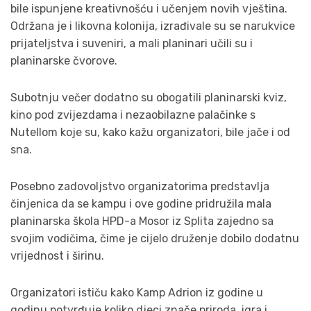
bile ispunjene kreativnošću i učenjem novih vještina.
Održana je i likovna kolonija, izrađivale su se narukvice
prijateljstva i suveniri, a mali planinari učili su i
planinarske čvorove.
Subotnju večer dodatno su obogatili planinarski kviz,
kino pod zvijezdama i nezaobilazne palačinke s
Nutellom koje su, kako kažu organizatori, bile jače i od
sna.
Posebno zadovoljstvo organizatorima predstavlja
činjenica da se kampu i ove godine pridružila mala
planinarska škola HPD-a Mosor iz Splita zajedno sa
svojim vodičima, čime je cijelo druženje dobilo dodatnu
vrijednost i širinu.
Organizatori ističu kako Kamp Adrion iz godine u
godinu potvrđuje koliko djeci znače priroda, igra i