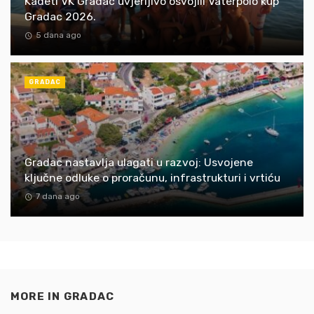
Kadeti VK Gradac uvjerljivo osvojili Vaterpolo kup
Gradac 2026.
5 dana ago
GRADAC
Gradac nastavlja ulagati u razvoj: Usvojene
ključne odluke o proračunu, infrastrukturi i vrtiću
7 dana ago
MORE IN
GRADAC