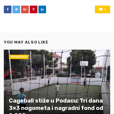
0
YOU MAY ALSO LIKE
IZDVOJENO
Cageball stiže u Podacu: Tri dana
3×3 nogometa i nagradni fond od