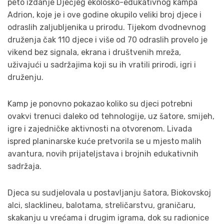
peto izdanje Dječjeg ekološko-edukativnog kampa
Adrion, koje je i ove godine okupilo veliki broj djece i
odraslih zaljubljenika u prirodu. Tijekom dvodnevnog
druženja čak 110 djece i više od 70 odraslih provelo je
vikend bez signala, ekrana i društvenih mreža,
uživajući u sadržajima koji su ih vratili prirodi, igri i
druženju.
Kamp je ponovno pokazao koliko su djeci potrebni
ovakvi trenuci daleko od tehnologije, uz šatore, smijeh,
igre i zajedničke aktivnosti na otvorenom. Livada
ispred planinarske kuće pretvorila se u mjesto malih
avantura, novih prijateljstava i brojnih edukativnih
sadržaja.
Djeca su sudjelovala u postavljanju šatora, Biokovskoj
alci, slacklineu, balotama, streličarstvu, graničaru,
skakanju u vrećama i drugim igrama, dok su radionice