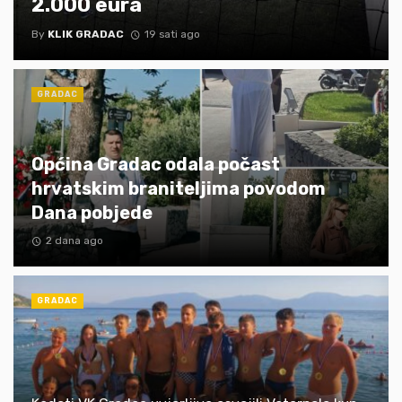
2.000 eura
By
KLIK GRADAC
19 sati ago
GRADAC
Općina Gradac odala počast
hrvatskim braniteljima povodom
Dana pobjede
2 dana ago
GRADAC