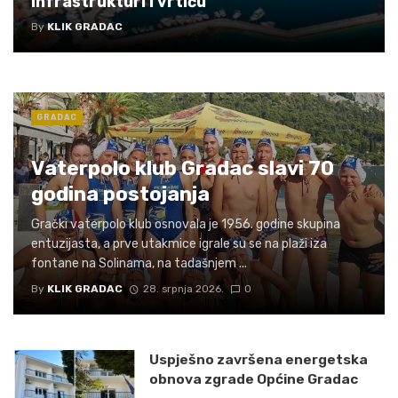
infrastrukturi i vrtiću
By
KLIK GRADAC
GRADAC
Vaterpolo klub Gradac slavi 70
godina postojanja
Grački vaterpolo klub osnovala je 1956. godine skupina
entuzijasta, a prve utakmice igrale su se na plaži iza
fontane na Solinama, na tadašnjem ...
By
KLIK GRADAC
28. srpnja 2026.
0
Uspješno završena energetska
obnova zgrade Općine Gradac