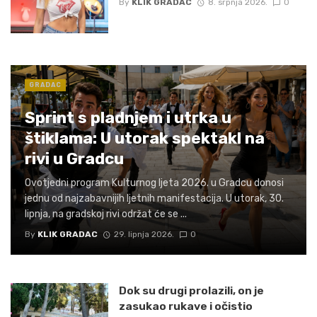
By
KLIK GRADAC
8. srpnja 2026.
0
GRADAC
Sprint s pladnjem i utrka u
štiklama: U utorak spektakl na
rivi u Gradcu
Ovotjedni program Kulturnog ljeta 2026. u Gradcu donosi
jednu od najzabavnijih ljetnih manifestacija. U utorak, 30.
lipnja, na gradskoj rivi održat će se ...
By
KLIK GRADAC
29. lipnja 2026.
0
Dok su drugi prolazili, on je
zasukao rukave i očistio