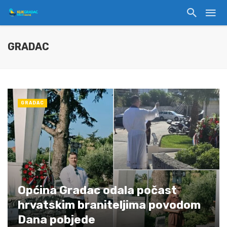
GRADAC
GRADAC
Općina Gradac odala počast
hrvatskim braniteljima povodom
Dana pobjede