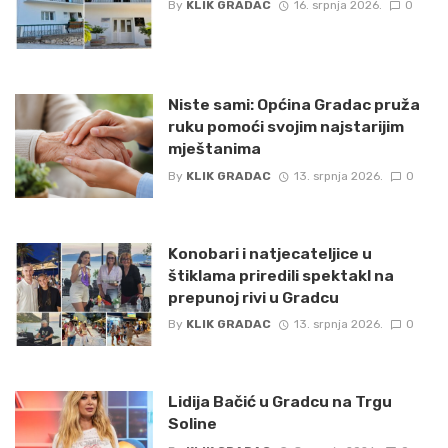
By
KLIK GRADAC
16. srpnja 2026.
0
Niste sami: Općina Gradac pruža
ruku pomoći svojim najstarijim
mještanima
By
KLIK GRADAC
13. srpnja 2026.
0
Konobari i natjecateljice u
štiklama priredili spektakl na
prepunoj rivi u Gradcu
By
KLIK GRADAC
13. srpnja 2026.
0
Lidija Bačić u Gradcu na Trgu
Soline